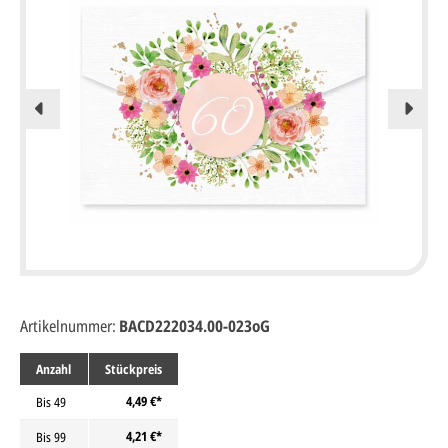
Artikelnummer:
BACD222034.00-023oG
Anzahl
Stückpreis
4,49 €*
Bis
49
4,21 €*
Bis
99