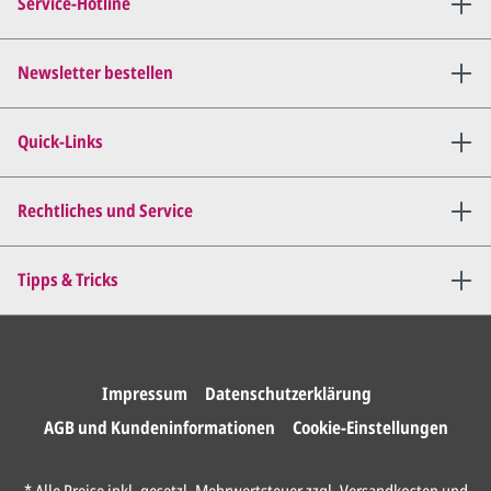
Service-Hotline
per E-Mail) und besprechen mit
uns, was Sie am
Entwurf
geändert
haben möchten.
Newsletter bestellen
Wir senden Ihnen den
angepassten Entwurf per E-
Quick-Links
Mail zu.
Dies wiederholen wir so lange,
bis
alles für Sie perfekt ist
.
Rechtliches und Service
Sie erteilen uns per E-Mail die
Tipps & Tricks
Druckfreigabe
.
Wir drucken und versenden
Ihre Karten.
Impressum
Datenschutzerklärung
AGB und Kundeninformationen
Cookie-Einstellungen
Unser Design Service