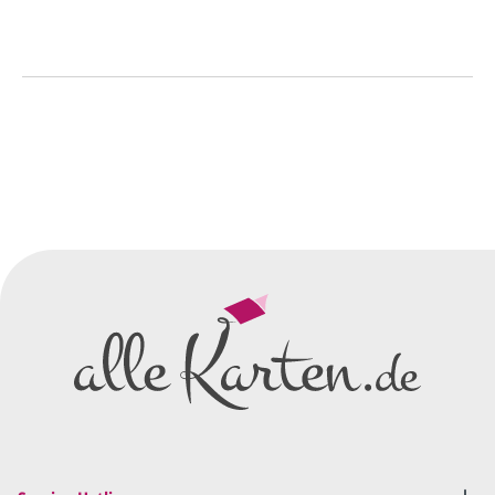
So einfach geht's
Sie senden uns Ihre
Anfrage
über dieses Formular mit Ihren
vorläufigen Wünschen für den
Druck.
Wir erstellen ein
Preisangebot
und im
Anschluss den ersten
Entwurf/Korrekturabzug
.
Diesen senden wir Ihnen als
PDF per E-Mail.
Sie setzen sich mit uns in
Verbindung (telefonisch oder