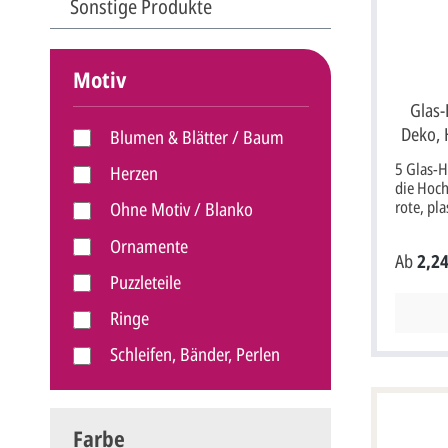
Schlitz 
Sonstige Produkte
Namenskä
Einsteck
Namen Ih
Motiv
Hand au
schreibe
Glas-
bedrucken solle
Deko, 
Option "
Blumen & Blätter / Baum
"Jetzt s
5 Glas-H
Herzen
Tischkar
die Hoch
Höhe.Zu 
rote, pl
Ohne Motiv / Blanko
Hochzei
Größe ca
Danksag
Ornamente
Ab
2,24
Puzzleteile
Ringe
Schleifen, Bänder, Perlen
Strand & Meer
Tiere
Farbe