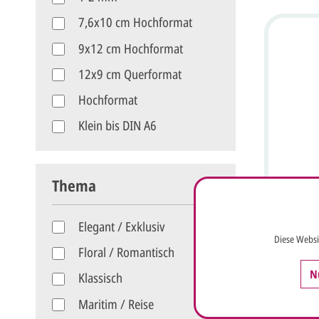
auf Ihre
Weiß
zum Bel
7,6x10 cm Hochformat
Teelicht
9x12 cm Hochformat
Seitenfo
offener Tr
12x9 cm Querformat
Empfehlu
Text auf
Hochformat
oder schwarz. Dieser Ar
Briefums
Klein bis DIN A6
Querformat
Rund / Sonderform
Thema
Weine
Lov
Elegant / Exklusiv
Flaschen
Diese Websi
maritime
Floral / Romantisch
Herzen 
N
Schriftzu
Klassisch
Weinflas
Ab
0,68
selbstkl
Maritim / Reise
maritime