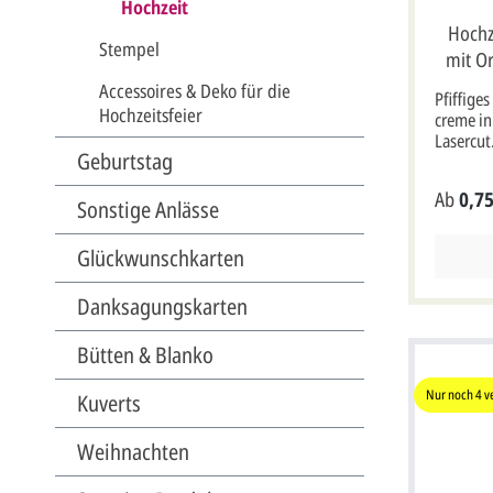
Hochzeit
Hochz
Stempel
mit Or
Accessoires & Deko für die
Pfiffige
Hochzeitsfeier
creme in
Lasercut.
Geburtstag
Platzkär
etwas an
Ab
0,75
meisten 
Sonstige Anlässe
Kärtchen
sondern 
Glückwunschkarten
Gläser g
aus und 
Danksagungskarten
Auge ste
Verwend
Namensk
Bütten & Blanko
Glas ist
enthalte
Nur noch
4
v
Kuverts
cremefar
Rundung
Weihnachten
einem f
Lasersch