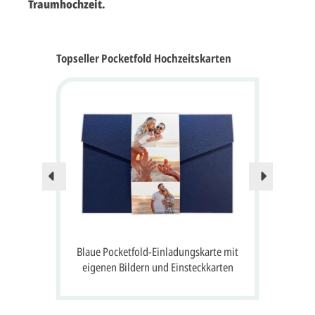
Traumhochzeit.
Topseller Pocketfold Hochzeitskarten
tem
Blaue Pocketfold-Einladungskarte mit
Ei
d
eigenen Bildern und Einsteckkarten
crem