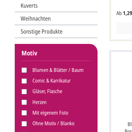
cremefa
Kuverts
angefert
Ab
1,29
wird ein
Weihnachten
mitgelie
aufgedru
ein Beis
Sonstige Produkte
vorgedruckt. Diese Kar
Briefums
Format:
Motiv
(22x17 c
Wenn Sie
möchten,
Blumen & Blätter / Baum
gestalte
bearbeit
Comic & Karrikatur
gestalte
über die
Gläser, Flasche
lassen" 
absende
Herzen
Mit eigenem Foto
Ohne Motiv / Blanko
B
Ros