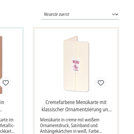
in
Cremefarbene Menükarte mit
klassischer Ornamentzierung und
nü" im
Satinband
karte im
Menükarte in creme mit weißem
eweißer
etallic-
Ornamentdruck, Satinband und
eckkarte
Anhängekärtchen in weiß. Farbe