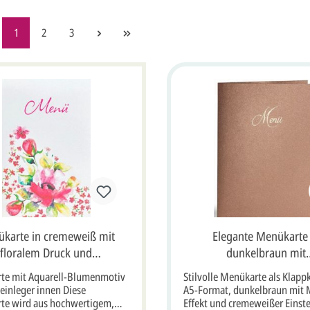
1
2
3
karte in cremeweiß mit
Elegante Menükarte 
floralem Druck und
dunkelbraun mit
alteinlegeblatt innen
Goldfolienprägung "Me
te mit Aquarell-Blumenmotiv
Stilvolle Menükarte als Klapp
Format DIN A5 mit crem
lteinleger innen Diese
A5-Format, dunkelbraun mit M
Einsteckkarte
te wird aus hochwertigem,
Effekt und cremeweißer Einst