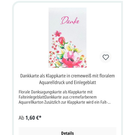
Dankkarte als Klappkarte in cremeweiß mit floralem
Aquarelldruck und Einlegeblatt
Florale Danksagungskarte als Klappkarte mit
FalteinlegeblattDankkarte aus cremefarbenem
Aquarellkarton Zusätzlich zur Klappkarte wird ein Falt-
Einlegeblatt mitgeliefert.Der im Beispiel aufgedruckte
Schriftzug "Danke" ist nur ein Beispiel und nicht auf der
Ab
1,60 €*
Karte vorgedruckt.Ein passender Briefumschlag wird
mitgeliefert.Klappkarte im Format: 11x17 cm Breite x
Höhe (22x17 cm aufgeklappt). Wenn Sie die Karten selbst
gestalten möchten, wählen Sie bitte über "selbst
Details