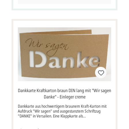
gestalten" Jetzt Design bearbeiten.Wenn Sie die Karte von
uns gestalten lassen möchten, müssten Sie über die Option
"Profi gestalten lassen" das Anfrage Formular absenden.
Dankkarte Kraftkarton braun DIN lang mit "Wir sagen
Danke" - Einleger creme
Dankkarte aus hochwertigem braunem Kraft-Karton mit
Aufdruck "Wir sagen" und ausgestanztem Schriftzug
"DANKE" in Versalien. Eine Klappkarte als
Danksagungskarte zum Geburtstag, zum Firmenjubiläum,
zur goldenen Hochzeit, ... Ausgefallene Danksagungskarte