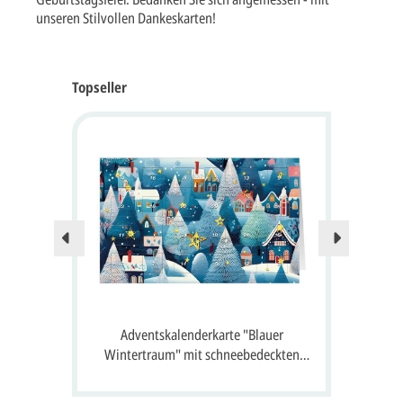
unseren Stilvollen Dankeskarten!
Topseller
Nur no
 24
Adventskalenderkarte "Blauer
A
 Gruß
Wintertraum" mit schneebedeckten
S
Häusern, Tannen und 24 Fenster zum
Öffnen