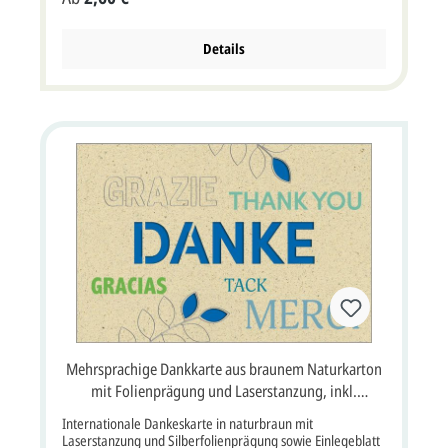
geprägt.Auf den Innenseiten ist viel Platz für Ihre
Dankesworte an Freunde, Verwandte und Bekannte.Der
aufgedruckte Text ist nur ein Gestaltungsbeispiel und noch
Details
nicht auf der Karte vorgedruckt. Bitte beachten Sie: Die
Dankkarte wird standardmäßig ohne Briefumschlag
geliefert. Wählen Sie über die Optionen Ihren
gewünschten Briefumschlag aus. Farbe braun, wahlweise:
gold, kupfer, rose Format Klappkarte 12 x 12 cm Breite x
Höhe (aufgeklappt 24 x 12 cm BxH) Papier und
Grammatur Kraftkarton naturbraun 300 g/m² Kuvert /
Briefumschlag: mit oder ohne Briefumschlag möglich,
siehe Varianten Porto: evtl. erhöhtes Porto, bitte bei der
Post informieren, mehr Infos Lieferumfang: Dankkarte,
optional Briefumschlag Passend aus der gleichen Serie:
Mehrsprachige Dankkarte aus braunem Naturkarton
mit Folienprägung und Laserstanzung, inkl.
Einlegeblatt blau
Internationale Dankeskarte in naturbraun mit
Laserstanzung und Silberfolienprägung sowie Einlegeblatt