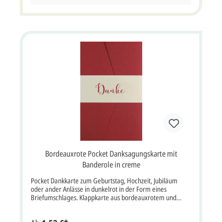
cremefarbene Einlegekarte sichtbar. Hier kann auf Wunsch
Ihr individueller Danktext und en Foto eindruckt
werden.Ein passender cremefarbener Briefumschlag ist im
Kartenpreis inklusive und wird automatisch
mitgeliefert.Wenn Sie die Dankkarten bedrucken lassen
möchten, müssten Sie die Option "Profi gestalten lassen"
auswählen.Klappkarte im Format: 10,5 x 16,5 cm Breite x
Höhe. Farbe vorne/innen braun, creme / braun creme
Format: Klappkarte 10,5 x 16,5 cm Breite x Höhe Papier:
Naturkarton graubraun, Designkarton creme Kuvert /
Briefumschlag: Ja, inklusive Porto: kann als Standardbrief
versendet werden, mehr Infos Lieferumfang:
Einladungskarte, Briefumschlag, Banderole, Einlegekarte
Preis: Preis inkl. MwSt., zzgl. Versandkosten
Bordeauxrote Pocket Danksagungskarte mit
Banderole in creme
Pocket Dankkarte zum Geburtstag, Hochzeit, Jubiläum
oder ander Anlässe in dunkelrot in der Form eines
Briefumschlages. Klappkarte aus bordeauxrotem und
Einlegeblatt aus cremeweißem Designkarton.Eine
cremefarbene Banderole wird um die Danksagungskarte