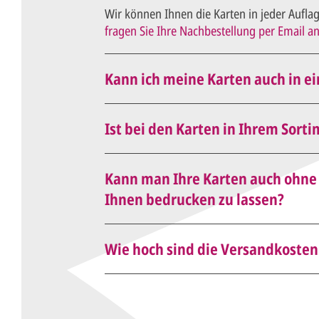
Wir können Ihnen die Karten in jeder Auflag
fragen Sie Ihre Nachbestellung per Email an
Kann ich meine Karten auch in e
Wir können Ihre Karten selbstverständlich 
Ist bei den Karten in Ihrem Sorti
Wenn im Beschreibungstext nicht anders an
Kann man Ihre Karten auch ohne i
(Menü- und Tischkarten werden zum Beispiel
Ihnen bedrucken zu lassen?
Sie können die Karten gerne auch ohne Druc
Wie hoch sind die Versandkosten
beschriften.
Die Versandkosten finden Sie hier.