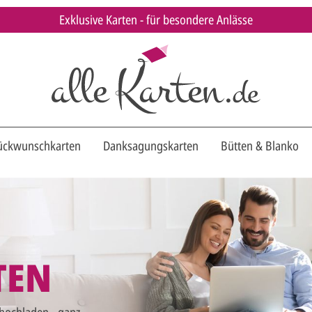
Exklusive Karten - für besondere Anlässe
ückwunschkarten
Danksagungskarten
Bütten & Blanko
TEN