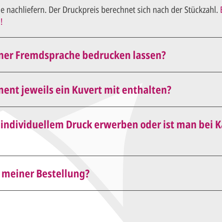
e nachliefern. Der Druckpreis berechnet sich nach der Stückzahl.
!
iner Fremdsprache bedrucken lassen?
auch in einer anderen Sprache bedrucken.
ment jeweils ein Kuvert mit enthalten?
gegeben werden die Karten mit passenden Kuverts ausgeliefert.
ndividuellem Druck erwerben oder ist man bei Kau
 ohne Kuverts geliefert).
k bestellen und selbst individuell bedrucken oder von Hand
 meiner Bestellung?