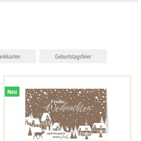
ankkarten
Geburtstagsfeier
Neu