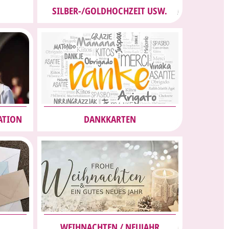
SILBER-
/GOLDHOCHZEIT USW.
ATION
DANKKARTEN
WEIHNACHTEN
/
NEUJAHR