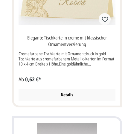
Elegante Tischkarte in creme mit klassischer
Ornamentverzierung
Cremefarbene Tischkarte mit Ornamentdruck in gold
Tischkarte aus cremefarbenem Metallic-Karton im Format
10 x 4 cm Breite x Höhe.Eine goldähnliche
Ornamentbordüre ziert den linken Rand der Tischkarte.
Wenn wir die Tischkarte mit den Gästenamen bedrucken
Ab
0,62 €*
sollen, müssten Sie die Option "Profi gestalten lassen"
oder "Selbst gestalten" auswählen.
Details