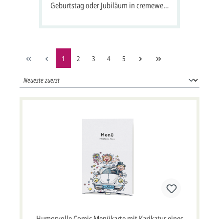
Geburtstag oder Jubiläum in cremeweiß
für Gästenamen
1
2
3
4
5
Humorvolle Comic Menükarte mit Karikatur eines