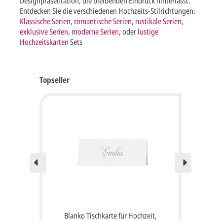
Designpräsentation, die bleibenden Eindruck hinterlässt.
Entdecken Sie die verschiedenen Hochzeits-Stilrichtungen:
Klassische Serien
,
romantische Serien
,
rustikale Serien
,
exklusive Serien
,
moderne Serien
, oder
lustige
Hochzeitskarten
Sets
Topseller
mutt
Blanko Tischkarte für Hochzeit,
Bla