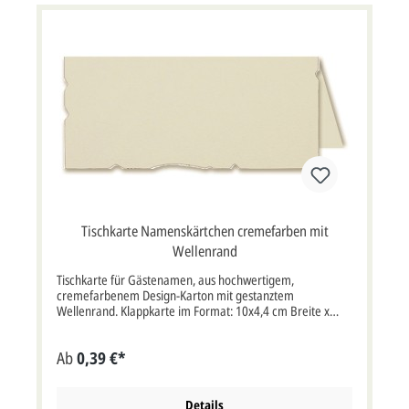
Tischkarte Namenskärtchen cremefarben mit
Wellenrand
Tischkarte für Gästenamen, aus hochwertigem,
cremefarbenem Design-Karton mit gestanztem
Wellenrand. Klappkarte im Format: 10x4,4 cm Breite x
Höhe (10x8,8 cm Breite x Höhe aufgeklappt). Kartenpreis
ist inklusive MwSt. Wenn wir die Tischkarte mit den
Ab
0,39 €*
Gästenamen bedrucken sollen, müssten Sie die Option
"Profi gestalten lassen" oder "Selbst gestalten"
auswählen.
Details