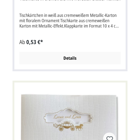
Tischkärtchen in weiß aus cremeweißem Metallic-Karton
mit floralem Ornament Tischkarte aus cremeweißen
Karton mit Metallic-Effekt.Klappkarte im Format 10 x 4 cm
Breite x Höhe (aufgeklappt 10 x 8 cm Breite x Höhe).Zu
dieser Karte gibt es zusätzlich Einladungskarten,
Ab
0,53 €*
Menükarten, Save-the-Date Karten und
Danksagungskarten. Wenn wir die Tischkarte bedrucken
sollen, müssten Sie die Option "Profi gestalten lassen"
oder "Selbst gestalten" auswählen.
Details