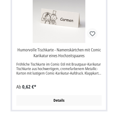
Humorvolle Tischkarte - Namenskärtchen mit Comic
Karikatur eines Hochzeitspaares
Fröhliche Tischkarte im Comic-Stil mit Brautpaar-Karikatur
Tischkarte aus hochwertigem, cremefarbenem Metallic-
Karton mit lustigem Comic-Karikatur-Aufdruck. Klappkarte
im Format: 10x4 cm Breite x Höhe (aufgeklappt 10x8 cm
Breite x Höhe). Unsere Empfehlung als Druckfarbe für den
Ab
0,62 €*
Text/Namen bei dieser Karte ist schwarz.
Details