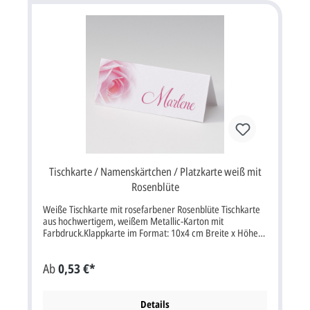
Tischkarte / Namenskärtchen / Platzkarte weiß mit
Rosenblüte
Weiße Tischkarte mit rosefarbener Rosenblüte Tischkarte
aus hochwertigem, weißem Metallic-Karton mit
Farbdruck.Klappkarte im Format: 10x4 cm Breite x Höhe
(10x8 cm aufgeklappt Breite x Höhe). Unsere Empfehlung
als Druckfarbe für den Text/Namen bei dieser Karte ist
Ab
0,53 €*
magenta, grau oder schwarz.
Details