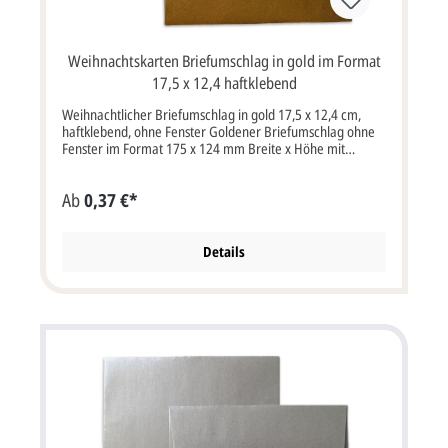
Weihnachtskarten Briefumschlag in gold im Format
17,5 x 12,4 haftklebend
Weihnachtlicher Briefumschlag in gold 17,5 x 12,4 cm,
haftklebend, ohne Fenster Goldener Briefumschlag ohne
Fenster im Format 175 x 124 mm Breite x Höhe mit
Haftklebung.Farbe: goldEigenschaften: haftklebend, ohne
FensterGewicht: Einzelgewicht 6gBesonderheit: Die
Ab
0,37 €*
Kuverts sind nicht direkt bedruckbar, deshalb empfehlen
wir transparente Etiketten. Bitte beachten Sie:Ihre Karten
müssen mindestens3 mm kleiner als die Kuverts sein.
Details