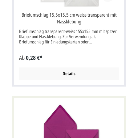
Briefumschlag 15,5x15,5 cm weiss transparent mit
Nassklebung
Briefumschlag transparent-weiss 155x155 mm mit spitzer
Klappe und Nassklebung. Zur Verwendung als
Briefumschlag für Einladungskarten oder
Danksagungskarten zur Hochzeit, Silberhochzeit,
Goldhochzeit oder Firmenjubiläum. Briefumschlag mit
Ab
0,28 €*
Nassklebung im Format: 15,5 x 15,5 cm Breite x Höhe
(Grammatur 110g). Bitte beachten Sie: Ihre Karten
müssen mindestens 3 mm kleiner als die Kuverts sein.
Details