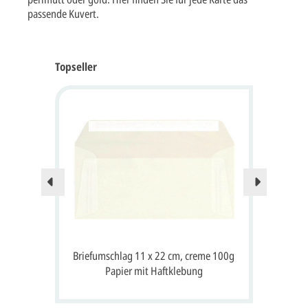
passende Kuvert.
Topseller
n
Briefumschlag 11 x 22 cm, creme 100g
Bri
m
Papier mit Haftklebung