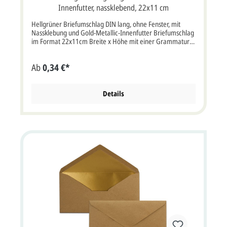
Innenfutter, nassklebend, 22x11 cm
Hellgrüner Briefumschlag DIN lang, ohne Fenster, mit
Nassklebung und Gold-Metallic-Innenfutter Briefumschlag
im Format 22x11cm Breite x Höhe mit einer Grammatur
von 120g/m² mit Nassklebung.Briefumschlag hellgrün mit
Sattelklappe, ohne Fenster, Metallic-Innenfutter in gold
Ab
0,34 €*
Farbe: hellgrünEigenschaften: Nassklebung, Sattelklappe,
ohne FensterVerwendung: Passend für Einladungskarten
oder Dankkarten aller Art, aber auch für Hochzeitskarten,
Weihnachtskarten, Jubiläumskarten, Gutscheine und vieles
Details
mehr. Bitte beachten Sie:Ihre Karten müssen mindestens3
mm kleiner als die Kuverts sein.