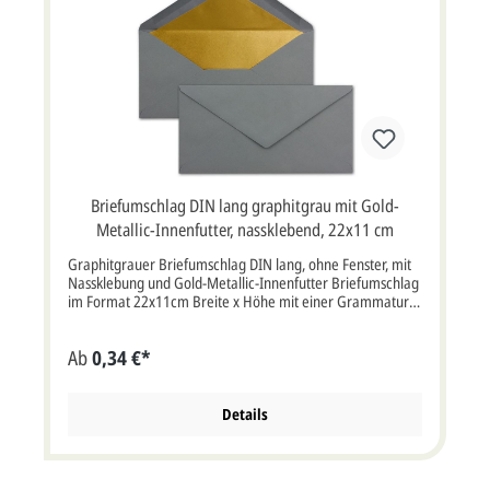
Briefumschlag DIN lang graphitgrau mit Gold-
Metallic-Innenfutter, nassklebend, 22x11 cm
Graphitgrauer Briefumschlag DIN lang, ohne Fenster, mit
Nassklebung und Gold-Metallic-Innenfutter Briefumschlag
im Format 22x11cm Breite x Höhe mit einer Grammatur
von 120g/m² mit Nassklebung.Briefumschlag graphitgrau
mit Sattelklappe, ohne Fenster, Metallic-Innenfutter in gold
Ab
0,34 €*
Farbe: graphitgrauEigenschaften: Nassklebung,
Sattelklappe, ohne FensterVerwendung: Passend für
Einladungskarten oder Dankkarten aller Art, aber auch für
Hochzeitskarten, Weihnachtskarten, Jubiläumskarten,
Details
Gutscheine und vieles mehr. Bitte beachten Sie:Ihre Karten
müssen mindestens3 mm kleiner als die Kuverts sein.