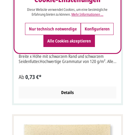
Diese Website verwendet Cookies, um eine bestmögliche
Erfahrung bieten zu können.
Mehr Informationen ...
Nur technisch notwendige
Konfigurieren
Trauerkuvert 19x12 cm creme mit Seidenfutter
Alle Cookies akzeptieren
schwarz
Cremefarbener Trauer-Briefumschlag Format: 19x12 cm
Breite x Höhe mit schwarzem Rand und schwarzem
Seidenfutter.Hochwertige Grammatur von 120 g/m². Alle
unsere Preise sind inkl. deutscher MwSt. Bitte beachten
Sie:Ihre Karten müssen mindestens3 mm kleiner als die
Ab
0,73 €*
Kuverts sein.
Details