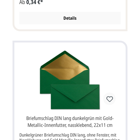
Ab
0,34 €*
Farbe: tannengrünEigenschaften: Nassklebung,
Sattelklappe, ohne FensterVerwendung: Passend für
Einladungskarten oder Dankkarten aller Art, aber auch für
Hochzeitskarten, Weihnachtskarten, Jubiläumskarten,
Details
Gutscheine und vieles mehr. Bitte beachten Sie:Ihre Karten
müssen mindestens3 mm kleiner als die Kuverts sein.
Briefumschlag DIN lang dunkelgrün mit Gold-
Metallic-Innenfutter, nassklebend, 22x11 cm
Dunkelgrüner Briefumschlag DIN lang, ohne Fenster, mit