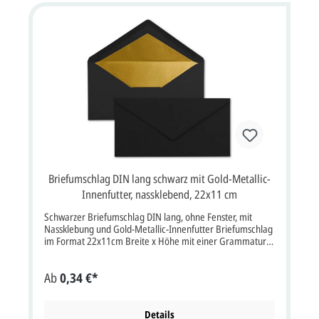
Briefumschlag DIN lang schwarz mit Gold-Metallic-
Innenfutter, nassklebend, 22x11 cm
Schwarzer Briefumschlag DIN lang, ohne Fenster, mit
Nassklebung und Gold-Metallic-Innenfutter Briefumschlag
im Format 22x11cm Breite x Höhe mit einer Grammatur
von 120g/m² mit Nassklebung.Briefumschlag schwarz mit
Sattelklappe, ohne Fenster, Metallic-Innenfutter in gold
Ab
0,34 €*
Farbe: schwarzEigenschaften: Nassklebung, Sattelklappe,
ohne FensterVerwendung: Passend für Einladungskarten
oder Dankkarten aller Art, aber auch für Hochzeitskarten,
Weihnachtskarten, Jubiläumskarten, Gutscheine und vieles
Details