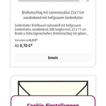
Briefumschlag mit Leinenstruktur 22x11cm
nassklebend mit hellgrauem Seidenfutter
Seidenfutter Briefkuvert naturweiß mit hellgrauem
Seidenfutter, nassklebend, DIN langFormat: 22 x 11 cm
Breite x Höhe.Eigenschaften: Briefumschlag mit spitzer
Klappe, nassklebend mit grauem Innenfutter und zarter
Varianten ab
0,23 €*
Leinenstruktur Bitte beachten Sie:Ihre Karten müssen
Ab
0,70 €*
mindestens3 mm kleiner als die Kuverts sein.
Details
Cookie-Einstellungen