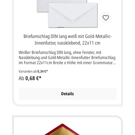
Briefumschlag DIN lang weiß mit Gold-Metallic-
Innenfutter, nassklebend, 22x11 cm
Weißer Briefumschlag DIN lang, ohne Fenster, mit
Nassklebung und Gold-Metallic-Innenfutter Briefumschlag
im Format 22x11cm Breite x Höhe mit einer Grammatur
von 120g/m² mit Nassklebung.Briefumschlag weiß mit
Varianten ab
0,34 €*
Sattelklappe, ohne Fenster, Metallic-Innenfutter in gold
Ab
0,68 €*
Farbe: weißEigenschaften: Nassklebung, Sattelklappe,
ohne FensterVerwendung: Passend für Einladungskarten
oder Dankkarten aller Art, aber auch für Hochzeitskarten,
Weihnachtskarten, Jubiläumskarten, Gutscheine und vieles
Details
mehr. Bitte beachten Sie:Ihre Karten müssen mindestens3
mm kleiner als die Kuverts sein.