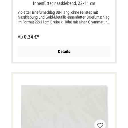
Innenfutter, nassklebend, 22x11 cm
Violetter Briefumschlag DIN lang, ohne Fenster, mit
Nassklebung und Gold-Metallic-Innenfutter Briefumschlag
im Format 22x11cm Breite x Höhe mit einer Grammatur
von 120g/m² mit Nassklebung.Briefumschlag violett mit
Sattelklappe, ohne Fenster, Metallic-Innenfutter in gold
Ab
0,34 €*
Farbe: violettEigenschaften: Nassklebung, Sattelklappe,
ohne FensterVerwendung: Passend für Einladungskarten
oder Dankkarten aller Art, aber auch für Hochzeitskarten,
Weihnachtskarten, Jubiläumskarten, Gutscheine und vieles
Details
mehr. Bitte beachten Sie:Ihre Karten müssen mindestens3
mm kleiner als die Kuverts sein.