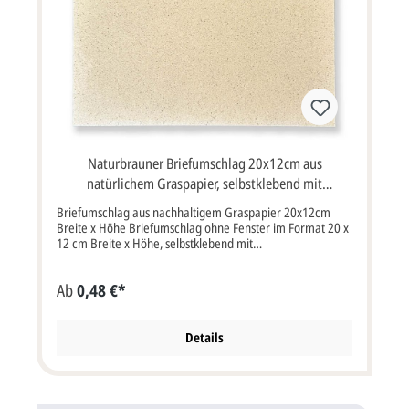
Naturbrauner Briefumschlag 20x12cm aus
natürlichem Graspapier, selbstklebend mit
Abziehstreifen
Briefumschlag aus nachhaltigem Graspapier 20x12cm
Breite x Höhe Briefumschlag ohne Fenster im Format 20 x
12 cm Breite x Höhe, selbstklebend mit
Abziehstreifen.Farbe: braunEigenschaften: haftklebend,
ohne FensterBitte beachten Sie:Ihre Karten müssen
Ab
0,48 €*
mindestens3 mm kleiner als die Kuverts sein.
Details