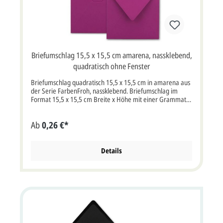
Briefumschlag 15,5 x 15,5 cm amarena, nassklebend,
quadratisch ohne Fenster
Briefumschlag quadratisch 15,5 x 15,5 cm in amarena aus
der Serie FarbenFroh, nassklebend. Briefumschlag im
Format 15,5 x 15,5 cm Breite x Höhe mit einer Grammatur
von 110g/m² mit Nassklebung.Briefumschlag amarena mit
spitzer Klappe, ohne Fenster. Farbe:
Ab
0,26 €*
amarenaEigenschaften: Nassklebung, spitze
KlappeVerwendung: Passend für Einladungskarten aller
Art, Hochzeitskarten, Weihnachtskarten,
Danksagungskarten, Jubiläumskarten, Gutscheine und
Details
vieles mehr.Serie: FarbenFroh Bitte beachten Sie:Ihre
Karten müssen mindestens3 mm kleiner als die Kuverts
sein.