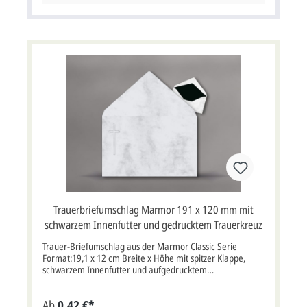
Trauerbriefumschlag Marmor 191 x 120 mm mit
schwarzem Innenfutter und gedrucktem Trauerkreuz
Trauer-Briefumschlag aus der Marmor Classic Serie
Format:19,1 x 12 cm Breite x Höhe mit spitzer Klappe,
schwarzem Innenfutter und aufgedrucktem
Trauerkreuz.Hochwertige Grammatur von 100 g/m².
Marmor ist als Stein auf Friedhöfen wohlbekannt. In dieser
Ab
0,42 €*
Premium-Trauerserie spiegelt sich die Struktur des Steins