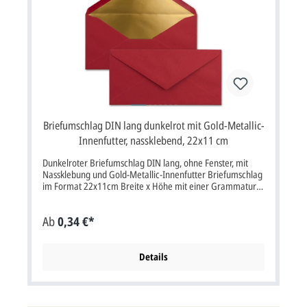
Briefumschlag DIN lang dunkelrot mit Gold-Metallic-
Innenfutter, nassklebend, 22x11 cm
Dunkelroter Briefumschlag DIN lang, ohne Fenster, mit
Nassklebung und Gold-Metallic-Innenfutter Briefumschlag
im Format 22x11cm Breite x Höhe mit einer Grammatur
von 120g/m² mit Nassklebung.Briefumschlag dunkelrot
mit Sattelklappe, ohne Fenster, Metallic-Innenfutter in gold
Ab
0,34 €*
Farbe: dunkelrotEigenschaften: Nassklebung, Sattelklappe,
ohne FensterVerwendung: Passend für Einladungskarten
oder Dankkarten aller Art, aber auch für Hochzeitskarten,
Weihnachtskarten, Jubiläumskarten, Gutscheine und vieles
Details
mehr. Bitte beachten Sie:Ihre Karten müssen mindestens3
mm kleiner als die Kuverts sein.