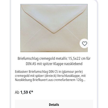
Briefumschlag cremegold metallic 15,5x22 cm für
DIN A5 mit spitzer Klappe nassklebend
Exklusiver Briefumschlag DIN C5 in (glamour perle)
cremegold mit spitzer (dreieck) Verschlussklappe, mit
Nassklebung Briefkuvert aus cremefarbenem 120g
Metallic-Papier, im Format 22x15,5 cm (bxh), passend für
DIN A5 Karten Bitte beachten Sie: Ihre Karten müssen
Ab
1,59 €*
mindestens 3 mm kleiner als die Kuverts sein.
Details