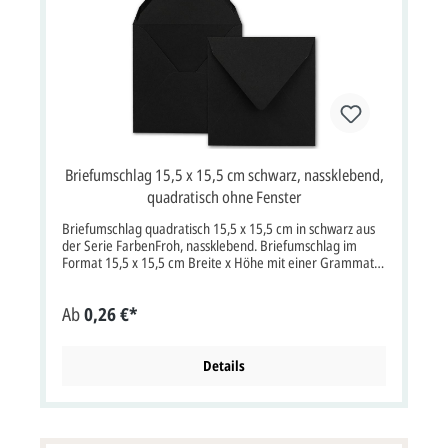
Briefumschlag 15,5 x 15,5 cm schwarz, nassklebend,
quadratisch ohne Fenster
Briefumschlag quadratisch 15,5 x 15,5 cm in schwarz aus
der Serie FarbenFroh, nassklebend. Briefumschlag im
Format 15,5 x 15,5 cm Breite x Höhe mit einer Grammatur
von 110g/m² mit Nassklebung.Briefumschlag schwarz mit
spitzer Klappe, ohne Fenster. Farbe: schwarzEigenschaften:
Ab
0,26 €*
Nassklebung, spitze KlappeVerwendung: Passend für
Einladungskarten aller Art, Hochzeitskarten,
Weihnachtskarten, Danksagungskarten, Jubiläumskarten,
Gutscheine und vieles mehr.Serie: FarbenFroh Bitte
Details
beachten Sie:Ihre Karten müssen mindestens3 mm kleiner
als die Kuverts sein.