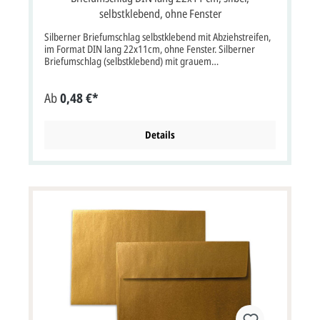
selbstklebend, ohne Fenster
Silberner Briefumschlag selbstklebend mit Abziehstreifen,
im Format DIN lang 22x11cm, ohne Fenster. Silberner
Briefumschlag (selbstklebend) mit grauem
Flächeninnendruck, ohne Fenster, DIN lang.Der
Briefumschlag ist passend für Briefe und Karten im DIN
Ab
0,48 €*
lang Format.Der Briefumschlag ist nur bedingt bedruckbar.
Bitte beachten Sie: Ihre Karten, die Sie mit diesem
Briefkuverts versenden möchten, müssen mindestens 3
mm kleiner als die Briefumschläge sein.
Details