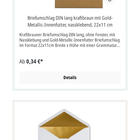
Briefumschlag DIN lang kraftbraun mit Gold-
Metallic-Innenfutter, nassklebend, 22x11 cm
Kraftbrauner Briefumschlag DIN lang, ohne Fenster, mit
Nassklebung und Gold-Metallic-Innenfutter Briefumschlag
im Format 22x11cm Breite x Höhe mit einer Grammatur
von 120g/m² mit Nassklebung.Briefumschlag kraftbraun
mit Sattelklappe, ohne Fenster, Metallic-Innenfutter in gold
Ab
0,34 €*
Farbe: kraftbraunEigenschaften: Nassklebung,
Sattelklappe, ohne FensterVerwendung: Passend für
Einladungskarten oder Dankkarten aller Art, aber auch für
Hochzeitskarten, Weihnachtskarten, Jubiläumskarten,
Details
Gutscheine und vieles mehr. Bitte beachten Sie:Ihre Karten
müssen mindestens3 mm kleiner als die Kuverts sein.