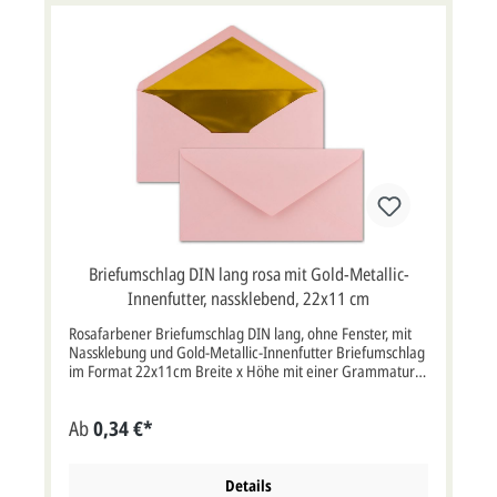
Briefumschlag DIN lang rosa mit Gold-Metallic-
Innenfutter, nassklebend, 22x11 cm
Rosafarbener Briefumschlag DIN lang, ohne Fenster, mit
Nassklebung und Gold-Metallic-Innenfutter Briefumschlag
im Format 22x11cm Breite x Höhe mit einer Grammatur
von 120g/m² mit Nassklebung.Briefumschlag rosa mit
Sattelklappe, ohne Fenster, Metallic-Innenfutter in gold
Ab
0,34 €*
Farbe: rosaEigenschaften: Nassklebung, Sattelklappe, ohne
FensterVerwendung: Passend für Einladungskarten oder
Dankkarten aller Art, aber auch für Hochzeitskarten,
Weihnachtskarten, Jubiläumskarten, Gutscheine und vieles
Details