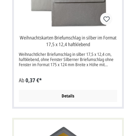
Weihnachtskarten Briefumschlag in silber im Format
17,5 x 12,4 haftklebend
Weihnachtlicher Briefumschlag in silber 17,5 x 12,4 cm,
haftklebend, ohne Fenster Silberner Briefumschlag ohne
Fenster im Format 175 x 124 mm Breite x Höhe mit
Haftklebung.Farbe: silberEigenschaften: haftklebend, ohne
FensterGewicht: Einzelgewicht 6gBesonderheit: Die
Ab
0,37 €*
Kuverts sind nicht direkt bedruckbar, deshalb empfehlen
wir transparente Etiketten.Bitte beachten Sie:Ihre Karten
müssen mindestens3 mm kleiner als die Kuverts sein.
Details