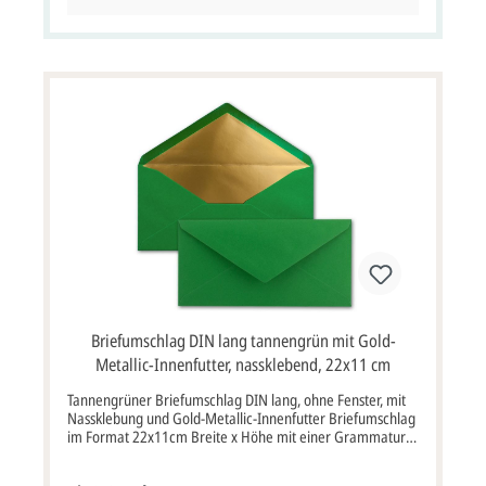
mehr. Bitte beachten Sie:Ihre Karten müssen mindestens3
mm kleiner als die Kuverts sein.
Briefumschlag DIN lang tannengrün mit Gold-
Metallic-Innenfutter, nassklebend, 22x11 cm
Tannengrüner Briefumschlag DIN lang, ohne Fenster, mit
Nassklebung und Gold-Metallic-Innenfutter Briefumschlag
im Format 22x11cm Breite x Höhe mit einer Grammatur
von 120g/m² mit Nassklebung.Briefumschlag tannengrün
mit Sattelklappe, ohne Fenster, Metallic-Innenfutter in gold