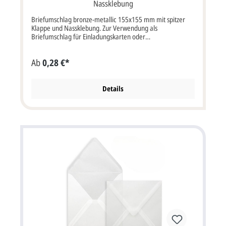
Nassklebung
Briefumschlag bronze-metallic 155x155 mm mit spitzer
Klappe und Nassklebung. Zur Verwendung als
Briefumschlag für Einladungskarten oder
Danksagungskarten zur Hochzeit, Silberhochzeit,
Goldhochzeit oder Firmenjubiläum. Briefumschlag mit
Ab
0,28 €*
Nassklebung im Format: 15,5 x 15,5 cm Breite x Höhe
(Grammatur 110g). Bitte beachten Sie: Ihre Karten
müssen mindestens 3 mm kleiner als die Kuverts sein.
Details