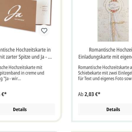
tische Hochzeitskarte in
Romantische Hochzei
it zarter Spitze und Ja - wir
Einladungskarte mit eige
heiraten
und Spitzenband
che Hochzeitskarte mit
Romantische Hochzeitskarte a
pitzenband in creme und
Schiebekarte mit zwei Einlege
g "Ja - wir
für Text und eigenes Foto sow
n!"Wunderschöne
breitem Spitzenband mit Natu
tskarte aus braunem
Pocket-Hochzeitskarte aus
 €*
Ab
2,03 €*
rton in Naturoptik und
cremeweißem Aquarellkarton 
benem Falteinlegeblatt. An
Einlegern.Die Umschlagkarte 
en Vorderseite der Klappkarte
Einladung ist auf der Vorderse
Details
Details
ang Format wird ein
Blumen in perlmuttfarbener
benes, breites Band aus zarter
Folienprägung veredelt.Auf 
ngebracht. In auffälliger
halbrunden Kreis im oberen B
chrift ist in weiß das Wort
wird ein runder Anhänger ang