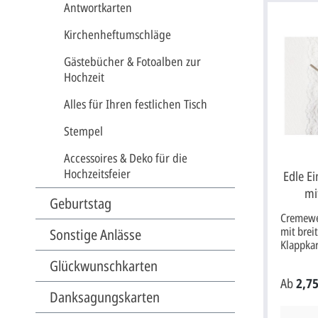
"Ja"und 
Antwortkarten
Drucksch
die Vord
Kirchenheftumschläge
geprägt.
Vorderse
Gästebücher & Fotoalben zur
Einlegeb
Hochzeit
sichtbar
die Init
Alles für Ihren festlichen Tisch
Hochzei
sichtbare
Stempel
gedruckt
links au
Accessoires & Deko für die
im Inner
Hochzeitsfeier
Edle E
viel Plat
mi
Texteind
Geburtstag
auf der 
Cremewe
ein Gedi
mit brei
Sonstige Anlässe
auf der 
Klappkar
Einladun
Karton. 
Informa
Glückwunschkarten
Aquarel
bevorste
Ab
2,75
Metallic
Einladun
Danksagungskarten
Spitzenb
Save the
Vorderse
Tischkart