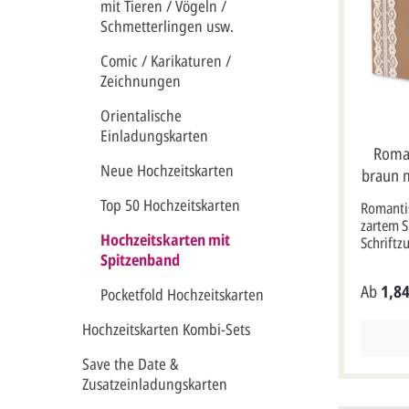
mit Tieren / Vögeln /
Schmetterlingen usw.
Comic / Karikaturen /
Zeichnungen
Orientalische
Einladungskarten
Roman
Neue Hochzeitskarten
braun m
Top 50 Hochzeitskarten
Romantis
zartem S
Hochzeitskarten mit
Schriftzu
Spitzenband
heirate
Hochzei
Ab
1,84
Pocketfold Hochzeitskarten
Designka
cremefar
Hochzeitskarten Kombi-Sets
der link
im DIN l
Save the Date &
cremefar
Spitze a
Zusatzeinladungskarten
Schreibs