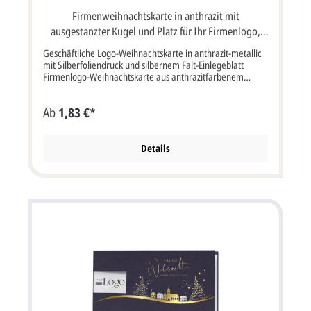
Firmenweihnachtskarte in anthrazit mit
ausgestanzter Kugel und Platz für Ihr Firmenlogo,
Einlegeblatt silber
Geschäftliche Logo-Weihnachtskarte in anthrazit-metallic
mit Silberfoliendruck und silbernem Falt-Einlegeblatt
Firmenlogo-Weihnachtskarte aus anthrazitfarbenem
Metallic-Karton mit Silberprägung und Falt-Einleger in
silber.Eine Weihnachtskugel schmückt die Vorderseite.Ein
Ab
1,83 €*
Teil der Kugel ist gestanzt und zeigt den silberen Einleger
im Inneren der Karte.Hier kann auf Wunsch Ihr
Firmenlogo eingedruckt werden und ist so auf den ersten
Blick sichtbar.Der in silber geprägte Weihnachtsgruß
Details
lautet: Frohe Weihnachten und ein gutes neues Jahr.Die
Innenseiten der Weihnachtskarte können mit Ihrem
individuellen Text, Firmenlogo und Unterschriften bedruckt
werden.Die Karte wird nach oben aufgeklappt.Wenn wir
die Karte mit Ihrem Weihnachtsgruß-Text, Firmenlogo
oder Unterschriften bedrucken sollen, müssten Sie die
Option "Profi gestalten lassen" oder "Selbst gestalten"
auswählen.Mustertexte für den Druck in die
Weihnachtskarten finden Sie, wenn Sie hier klicken.
Klappkarte im Format: 17 x 11,5 cm Breite x Höhe (17 x 23
cm aufgeklappt).Der Kartenpreis ist inklusive
haftklebendem, weißen Briefumschlag. Farbe (vorne /
innen) anthrazit, silber / weiß Format: Klappkarte 17 x