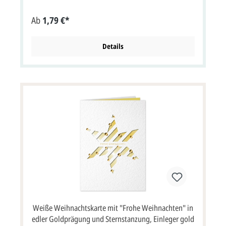
Einlegeblatt.Ein großer Weihnachtsstern mit Laserstanzung
ist auf der weißen Vorderseite zu sehen.Im Stern wurden
Ab
1,79 €*
diagonal verlaufende Streifen ausgespart und zeigen
dadurch den farbigen Einleger im Inneren der
Karte.Mehrere goldene Punkte, die wie kleine
Christbaumkugeln wirken, veredeln das Motiv.Der
Details
Weihnachtsgruß lautet: "Frohe Weihnachten" und ist
ebenfalls in Gold geprägt.Die Außenseiten des
Falteinlegeblattes sind farbig, die Innenseiten sind
weiß.Das Einlegeblatt ist auch noch in vielen weiteren
Farben erhältlich.Der Falteinleger kann auf den
Innenseiten mit ihrem individuellen Weihnachtsgruß,
Firmenlogo und Unterschriften bedruckt werden.Farbe
(vorne / innen) weiß, farbig / farbig, weiß Format:
Klappkarte 11,7 x 16,6 cm Breite x Höhe (aufgeklappt:
23,4 x 16,6 cm) Papier: Karton weiß mit zarter Struktur,
Designpapier farbig, weiß Kuvert / Briefumschlag: Ja,
inklusive, weiß Porto: kann als Standardbrief versendet
werden, mehr Infos Lieferumfang: Klappkarte, Einleger
farbig, Briefumschlag Preis: inklusive MwSt. Wenn wir das
Einlegeblatt der Weihnachtskarte mit Ihrem
Weihnachtsgruß-Text, Firmenlogo oder Unterschriften
bedrucken sollen, müssten Sie die Option "Profi gestalten
lassen" oder "Jetzt selbst gestalten" auswählen.Auch der
Weiße Weihnachtskarte mit "Frohe Weihnachten" in
Eindruck Ihres Firmenlogos in schwarz oder Farbe ist
möglich.Klappkarte im Format: 11,7x16,6 cm Breite x
edler Goldprägung und Sternstanzung, Einleger gold
Höhe (23,4 x 16,6 cm aufgeklappt).Der Kartenpreis ist