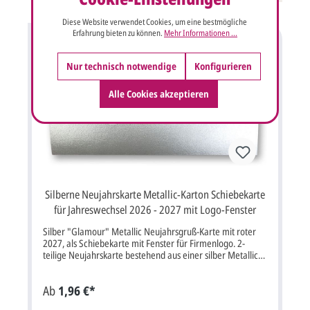
Einlegeblatt ist auch noch in vielen weiteren Farben
erhältlich.Der Falteinleger kann auf den Innenseiten mit
Diese Website verwendet Cookies, um eine bestmögliche
ihrem individuellen Weihnachtsgruß, Firmenlogo und
Erfahrung bieten zu können.
Mehr Informationen ...
Unterschriften bedruckt werden. Farbe (vorne / innen)
anthrazit, gold / rot, weiß Format: Klappkarte 11,7 x 16,6
cm Breite x Höhe (aufgeklappt: 23,4 x 16,6 cm) Papier:
Nur technisch notwendige
Konfigurieren
Metallickarton, Designpapier rot, weiß Kuvert /
Briefumschlag: Ja, inklusive, weiß Porto: kann als
Alle Cookies akzeptieren
Standardbrief versendet werden, mehr Infos
Lieferumfang: Klappkarte, Einleger rot, Briefumschlag
Preis: inklusive MwSt. Wenn wir das Einlegeblatt der
Weihnachtskarte mit Ihrem Weihnachtsgruß-Text,
Firmenlogo oder Unterschriften bedrucken sollen, müssten
Sie die Option "Profi gestalten lassen" oder "Jetzt selbst
gestalten" auswählen.Auch der Eindruck Ihres Firmenlogos
in schwarz oder Farbe ist möglich.Klappkarte im Format:
Silberne Neujahrskarte Metallic-Karton Schiebekarte
16,6 x 11,7 cm Breite x Höhe (16,6 x 23,4 cm
aufgeklappt).Der Kartenpreis ist inklusive Briefumschlag.
für Jahreswechsel 2026 - 2027 mit Logo-Fenster
Silber "Glamour" Metallic Neujahrsgruß-Karte mit roter
2027, als Schiebekarte mit Fenster für Firmenlogo. 2-
teilige Neujahrskarte bestehend aus einer silber Metallic
Einstecktasche mit roter 2027 und einer weißen
Einsteckkarte.Auf der Einstecktasche aus hochwertigem,
Ab
1,96 €*
silbernem "Glamour" Metallic-Karton ist die Jahreszahl
2027 in rot aufgedruckt. Die Null ist als rundes Fenster