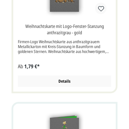
Weihnachtskarte mit Ihrem Weihnachtsgruß-Text,
Firmenlogo oder Unterschriften bedrucken sollen, müssten
Sie die Option "Profi gestalten lassen" oder "Jetzt selbst
gestalten" auswählen.Auch der Eindruck Ihres Firmenlogos
in schwarz oder Farbe ist möglich.Klappkarte im Format:
Weihnachtskarte mit Logo-Fenster-Stanzung
16,6 x 11,7 cm Breite x Höhe (16,6 x 23,4 cm
aufgeklappt).Der Kartenpreis ist inklusive Briefumschlag.
anthrazitgrau - gold
Firmen-Logo Weihnachtskarte aus anthrazitgrauem
Metallickarton mit Kreis-Stanzung in Baumform und
goldenen Sternen. Weihnachtskarte aus hochwertigem,
grauem Metallickarton mit goldenem Einlegeblatt.Ein
moderner Weihnachtsbaum aus ausgestanzten Kreisen
Ab
1,79 €*
und goldenen Sternen ist auf der Vorderseite zu
sehen.Durch die Stanzung wird der goldene Einleger im
Inneren der Weihnachtskarte sichtbar, hier kann auch Ihr
Firmen-Logo eingedruckt werden, damit dieses sofort für
Details
den Empfänger der Karte sichtbar ist. Die Außenseiten des
Falteinlegeblattes sind gold, die Innenseiten sind weiß.Das
Einlegeblatt ist auch noch in vielen weiteren Farben
erhältlich.Der Falteinleger kann auf den Innenseiten mit
ihrem individuellen Weihnachtsgruß, Firmenlogo und
Unterschriften bedruckt werden. Farbe (vorne / innen)
anthrazit, gold / weiß Format: Klappkarte 11,7 x 16,6 cm
Breite x Höhe (aufgeklappt: 23,4 x 16,6 cm) Papier:
Metallickarton, Designpapier gold, weiß Kuvert /