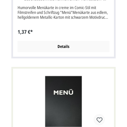
Hochzeit
Humorvolle Menükarte in creme im Comic-Stil mit
Filmstreifen und Schriftzug "Menü"Menükarte aus edlem,
hellgoldenem Metallic-Karton mit schwarzem Motivdruck
und Aufdruck "Menü". Klappkarte Format: 11,5x17 cm
Breite x Höhe (23x17 cm aufgeklappt bxh)
1,37 €*
Details