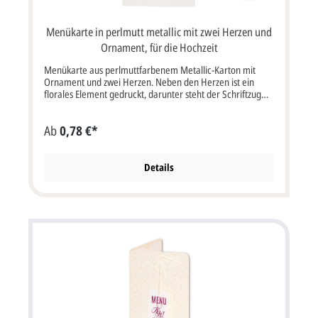
Menükarte in perlmutt metallic mit zwei Herzen und
Ornament, für die Hochzeit
Menükarte aus perlmuttfarbenem Metallic-Karton mit
Ornament und zwei Herzen. Neben den Herzen ist ein
florales Element gedruckt, darunter steht der Schriftzug
Menu. Kann auch in Menü geändert werden. Menükarte
zum Aufstellen auf der Hochzeitstafel. Klappkarte im
Ab
0,78 €*
Format: 10x17 cm Breite x Höhe (20x17 cm Breite x
Höhe). Unsere Empfehlung als Druckfarbe für den
Text/Namen bei dieser Karte ist PMS 7503 wie im Muster.
Es ist aber auch jede andere Druckfarbe möglich. Die
Details
verwendete Schriftart beim Muster-Druck dieser Karte ist:
Montague Script. Diese Karte wird ohne Briefumschlag
geliefert.