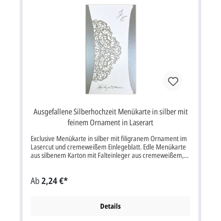
der Vorderseite dieser Menü-Karte ist weiß oder schwarz.
Ausgefallene Silberhochzeit Menükarte in silber mit
feinem Ornament in Laserart
Exclusive Menükarte in silber mit filigranem Ornament im
Lasercut und cremeweißem Einlegeblatt. Edle Menükarte
aus silbenem Karton mit Falteinleger aus cremeweißem,
festem Karton. Das silberne Trägerteil der Menükarte ist
auf der linken Seite mit einem feinen Ornamentmuster im
Ab
2,24 €*
Laserschnittverfahren veredelt. Der cremefarbene
Falteinleger wird in einen vorhandenen halbrunden Schlitz
in die silberne Trägerkarte eingesteckt und fixiert. In
unserem Musterbeispiel wurden Initialen und das Wort
Details
"Hochzeitsmenü" auf die Vorderseite des Falteinlegers