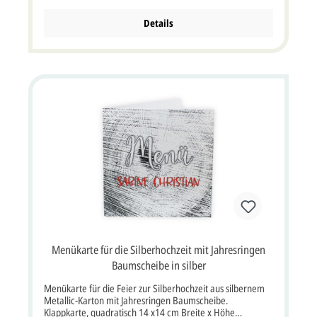
festlichen Tafel, auch zum Beleuchten mit einer LED Kerze.
Format: 7,5x26 cm Durchmesser x Höhe (26x14,8 cm
Details
Druck-Bogen). Unsere Empfehlung als Druckfarbe für den
Text/Namen bei dieser Karte ist rot oder schwarz. Es ist
aber auch jede andere Druckfarbe für den Menütext
möglich. Ihre gewünschte Druckfarbe und Ihren Text
können Sie über die Option "Artikel bedrucken lassen"
angeben/auswählen. Der Produktpreis ist inklusive
deutscher MwSt. Dieser Artikel wird ohne Briefumschlag
geliefert.
Menükarte für die Silberhochzeit mit Jahresringen
Baumscheibe in silber
Menükarte für die Feier zur Silberhochzeit aus silbernem
Metallic-Karton mit Jahresringen Baumscheibe.
Klappkarte, quadratisch 14 x14 cm Breite x Höhe