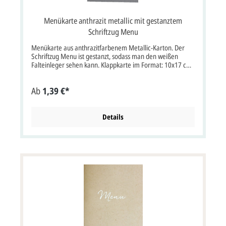
Tischkarte und Dankkarte.Menükarte im Format: 11 x 21
cm Breite x Höhe. Die Karte besteht aus mehreren Teilen
Menükarte anthrazit metallic mit gestanztem
und muss nach dem Druck von Ihnen selbst
zusammengestellt werden.
Schriftzug Menu
Menükarte aus anthrazitfarbenem Metallic-Karton. Der
Schriftzug Menu ist gestanzt, sodass man den weißen
Falteinleger sehen kann. Klappkarte im Format: 10x17 cm
Breite x Höhe (20x17 cm Breite x Höhe). Diese Karte wird
ohne Briefumschlag geliefert.
Ab
1,39 €*
Details