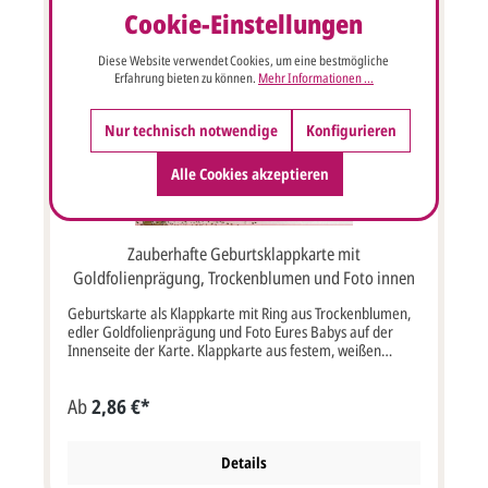
bedruckbar) Papier und Grammatur Designkarton 300
Cookie-Einstellungen
g/m² Kuvert / Briefumschlag: mit oder ohne
Briefumschlag möglich, siehe Varianten Porto: kann als
Diese Website verwendet Cookies, um eine bestmögliche
Standardbrief versendet werden, mehr Infos
Erfahrung bieten zu können.
Mehr Informationen ...
Lieferumfang: Geburtskarte, optional Briefumschlag
Passend aus der gleichen Serie:
Nur technisch notwendige
Konfigurieren
Alle Cookies akzeptieren
Zauberhafte Geburtsklappkarte mit
Goldfolienprägung, Trockenblumen und Foto innen
Geburtskarte als Klappkarte mit Ring aus Trockenblumen,
edler Goldfolienprägung und Foto Eures Babys auf der
Innenseite der Karte. Klappkarte aus festem, weißen
Designkarton 300g/m² im Format 12 x 12 cm Breite x
Höhe.Goldene kleine Pünktchen, der Name Eures Kindes
Ab
2,86 €*
und das Geburtsdatum werden in Folienprägung auf die
Vorderseite gedruckt.Ein Kreis mit Trockenblumen
umrahmt Name und Datum.Die Innenseite kann mit
Eurem individuellem Text bedruckt werden. Natürlich ist
Details
auch genügend Platz für ein Foto des