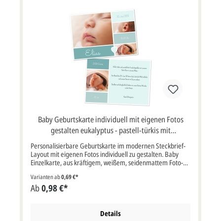
Baby Geburtskarte individuell mit eigenen Fotos
gestalten eukalyptus - pastell-türkis mit
Briefumschlag
Personalisierbare Geburtskarte im modernen Steckbrief-
Layout mit eigenen Fotos individuell zu gestalten. Baby
Einzelkarte, aus kräftigem, weißem, seidenmattem Foto-
Bilderdruck-Karton.Die Bilder der Fotocollage, Farben und
Varianten ab
0,69 €*
Texte sind nur Gestaltungsbeispiele, Sie können die
Ab
0,98 €*
Geburt-Karte ganz nach Ihren Wünschen selbst gestalten
oder von uns gestalten lassen.In unserem Muster haben
wir die Steckbrief Geburtskarte für einen Jungen in den
Farben eukalyptus / pastell türkis entworfen. Weitere
Details