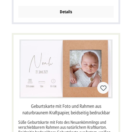
eingedruckt.Die Rückseite mit lustigen Icons zu Gewicht,
Größe und Geburtsdatum kann individuell gestaltet
werden.Der aufgedruckte Text ist nur ein
Details
Gestaltungsbeispiel und noch nicht auf der Karte
vorgedruckt. Bitte beachten Sie: Die Geburtskarte wird
standardmäßig ohne Briefumschlag geliefert. Wählen Sie
über die Optionen Ihren gewünschten Briefumschlag aus.
Farbe weiß Format Einzelkarte 12 x 13,5 cm Breite x Höhe
(beidseitig bedruckbar) Papier und Grammatur
Designkarton 300 g/m² Kuvert / Briefumschlag: mit oder
ohne Briefumschlag möglich, siehe Varianten Porto: evtl.
erhöhtes Porto, bei Post bitte nachfragen, mehr Infos
Lieferumfang: Geburtskarte, optional Briefumschlag
Passend aus der gleichen Serie:
Geburtskarte mit Foto und Rahmen aus
naturbraunem Kraftpapier, beidseitig bedruckbar
Süße Geburtskarte mit Foto des Neuankömmlings und
verschiebbarem Rahmen aus natürlichem Kraftkarton.