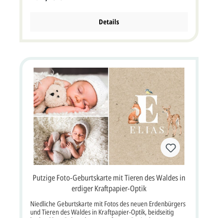
gedruckt.Die hellbraune Rückseite kann mit Eurem
individuellem Geburts-Anzeige oder Dankestext bedruckt
werden.Auch hier ziert der kleine Bär und Sterne die
Details
Karte.Wenn wir die Karte mit Ihrem Text bedrucken sollen,
müssten Sie die Option "Profi gestalten lassen" oder "Jetzt
selbst gestalten" auswählen.Ebenso können wir auf die
Briefumschläge Ihren Absender aufdrucken. Einzelkarte im
Format 11x17 cm Breite x Höhe. Der Kartenpreis ist
inklusive Briefumschlag. Farbe (vorne / innen) hellbraun /
weiß Format: Einzelkarte 11x17 cm Breite x Höhe Papier:
Designkarton weiß Kuvert / Briefumschlag: Ja, inklusive
Porto: kann als Standardbrief versendet werden, mehr
Infos Lieferumfang: Einzelkarte, Briefumschlag Passend
aus der gleichen Serie:
Putzige Foto-Geburtskarte mit Tieren des Waldes in
erdiger Kraftpapier-Optik
Niedliche Geburtskarte mit Fotos des neuen Erdenbürgers
und Tieren des Waldes in Kraftpapier-Optik, beidseitig