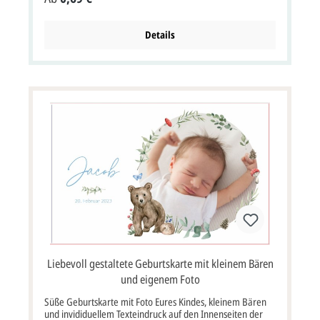
gestalten lassen.In unserem Muster haben wir die Karte
für ein Mädchen in den Farben pink / rosa entworfen.
Weitere Farbschemen können Sie über "selbst gestalten"
Details
auswählen.Auf der Rückseite haben wir einen Geburt-
Anzeige-Mustertext dargestellt, hier können Sie zusätzlich
aber auch noch weitere Fotos oder einen anderen Text
einfügen. Wenn Sie die Karten selbst gestalten möchten,
wählen Sie bitte über "selbst gestalten" Jetzt Design
bearbeiten.Wenn Sie die Karte von uns gestalten lassen
möchten, müssten Sie über die Option "Profi gestalten
lassen" das Anfrage Formular absenden.2-seitige
Postkarte im Format: 11x16,5 cm Breite x Höhe. Bitte
wählen Sie bei den Optionen, ob Sie die Geburtskarten mit
oder ohne Briefumschlag bestellen möchten. Farbe
vorne/innen weiß Format: 11 x 16,5 cm Breite x Höhe
Papier: 330g Bilderdruckkarton seidenmatt, weiß Kuvert /
Briefumschlag: mit oder ohne - bitte auswählen Porto:
kann als Standardbrief versendet werden, mehr Infos
Lieferumfang: Karte und optional Briefumschlag Preis:
Preis inkl. MwSt., zzgl. Versandkosten
Liebevoll gestaltete Geburtskarte mit kleinem Bären
und eigenem Foto
Süße Geburtskarte mit Foto Eures Kindes, kleinem Bären
und invididuellem Texteindruck auf den Innenseiten der