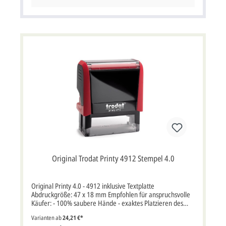
Korrekturabzüge erhalten Sie ca. 3-5 Arbeitstage nach
Bestelleingang, nach Druckfreigabe ist die Produktionszeit
ca. 3-5 Arbeitstage.
Original Trodat Printy 4912 Stempel 4.0
Original Printy 4.0 - 4912 inklusive Textplatte
Abdruckgröße: 47 x 18 mm Empfohlen für anspruchsvolle
Käufer: - 100% saubere Hände - exaktes Platzieren des
Stempelabdruckes - unglaublich klein und leicht - der erste
Varianten ab
24,21 €*
klimaneutrale Stempel - inklusive Stempelkissen - das