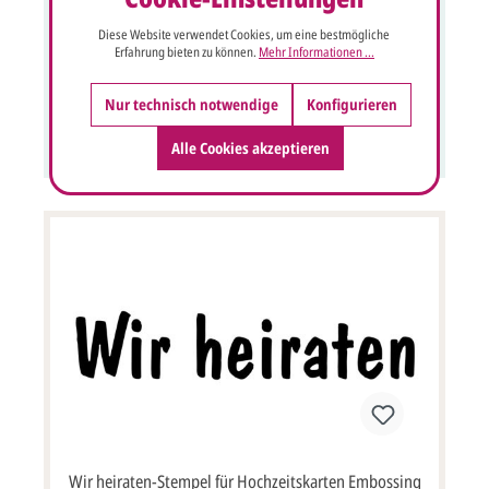
Zur Verzierung von Hochzeitskarten, Tischkarten,
Menükarten oder Dankkarten auch für Embossingtechnik.
Diese Website verwendet Cookies, um eine bestmögliche
Erfahrung bieten zu können.
Mehr Informationen ...
35,95 €*
Nur technisch notwendige
Konfigurieren
Details
Alle Cookies akzeptieren
Wir heiraten-Stempel für Hochzeitskarten Embossing