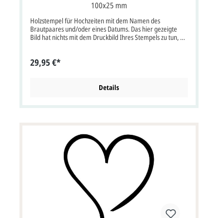
100x25 mm
Holzstempel für Hochzeiten mit dem Namen des
Brautpaares und/oder eines Datums. Das hier gezeigte
Bild hat nichts mit dem Druckbild Ihres Stempels zu tun, es
ist nur ein Symbolbild, der Text wird nach Ihren Wünschen
auf die Stempelplatte angepasst. Die maximale Größe
29,95 €*
beträgt 100x25 mm. Sie erhalten von uns
selbstverständlich einen kostenlosen Korrekturabzug per E-
Mail oder Fax, hier sehen Sie dann genau wie der Text auf
der Stempelplatte angelegt ist. Diesen Korrekturabzug
Details
erhalten Sie ca. 3-5 Arbeitstage nach Bestelleingang, nach
Druckfreigabe ist die Produktionszeit ca. 4 Arbeitstage.