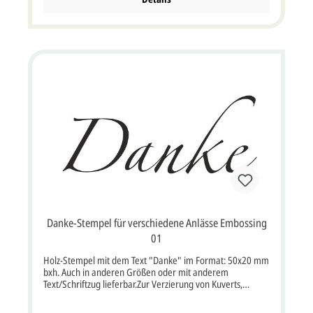
oder CorelDraw cdr) per e-mail senden. Sie erhalten von
uns selbstverständlich einen kostenlosen Korrekturabzug
per E-Mail oder Fax, hier sehen Sie dann genau wie der
Text auf der Stempelplatte angelegt ist. Diese
Korrekturabzüge erhalten Sie ca. 3-5 Arbeitstage nach
Bestelleingang, nach Druckfreigabe ist die Produktionszeit
ca. 3-5 Arbeitstage.
Danke-Stempel für verschiedene Anlässe Embossing
01
Holz-Stempel mit dem Text "Danke" im Format: 50x20 mm
bxh. Auch in anderen Größen oder mit anderem
Text/Schriftzug lieferbar.Zur Verzierung von Kuverts,
Dankkarten; auch für Embossingtechnik.