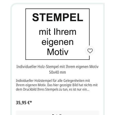
Individueller Holz-Stempel mit Ihrem eigenen Motiv
50x40 mm
Individueller Holzstempel für alle Gelegenheiten mit
Ihrem eigenen Motiv. Das hier gezeigte Bild hat nichts mit
dem Druckbild Ihres Stempels zu tun, es ist nur ein
Symbolbild, Ihr Motiv wird auf die Stempelplatte
angepasst. Die Größe beträgt 50x40 mm, weitere Größen
35,95 €*
auf Anfrage. Ihren gewünschten Text geben Sie bitte in das
Textfeld ein oder senden Sie uns eine e-mail. Sie können
uns auch eine vorbereitete Datei (z.B. PDF, PSD, TIF, JPG