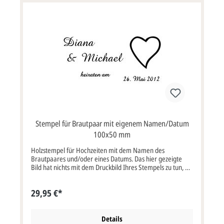
Stempel für Brautpaar mit eigenem Namen/Datum
100x50 mm
Holzstempel für Hochzeiten mit dem Namen des
Brautpaares und/oder eines Datums. Das hier gezeigte
Bild hat nichts mit dem Druckbild Ihres Stempels zu tun, es
ist nur ein Symbolbild, der Text wird nach Ihren Wünschen
auf die Stempelplatte angepasst. Die maximale Größe
29,95 €*
beträgt 100x50 mm. Sie erhalten von uns
selbstverständlich einen kostenlosen Korrekturabzug per E-
Mail oder Fax, hier sehen Sie dann genau wie der Text auf
der Stempelplatte angelegt ist. Diesen Korrekturabzug
Details