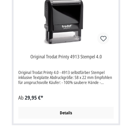
Original Trodat Printy 4913 Stempel 4.0
Original Trodat Printy 4.0 - 4913 selbstfärber Stempel
inklusive Textplatte Abdruckgröße: 58 x 22 mm Empfohlen
für anspruchsvolle Käufer: - 100% saubere Hände -
exaktes Platzieren des Stempelabdruckes - unglaublich
klein und leicht - der erste klimaneutrale Stempel -
Ab
29,95 €*
inklusive Stempelkissen - das gezeigte Druckbild ist nur ein
Beispiel Ihren gewünschten Text geben Sie bitte über
"Artikel bedrucken lassen" in das Textfeld ein oder senden
Sie uns eine e-mail. Sie können uns auch eine vorbereitete
Details
Datei (z.B. PDF, PSD, TIF, JPG oder CorelDraw cdr) per e-
mail senden. Sie erhalten von uns selbstverständlich einen
kostenlosen Korrekturabzug per E-Mail oder Fax, hier