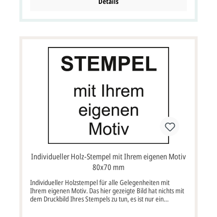
oder CorelDraw cdr) per e-mail senden. Sie erhalten von
Details
uns selbstverständlich einen kostenlosen Korrekturabzug
per E-Mail oder Fax, hier sehen Sie dann genau wie der
Text auf der Stempelplatte angelegt ist. Diese
Korrekturabzüge erhalten Sie ca. 3-5 Arbeitstage nach
Bestelleingang, nach Druckfreigabe ist die Produktionszeit
ca. 3-5 Arbeitstage.
Individueller Holz-Stempel mit Ihrem eigenen Motiv
80x70 mm
Individueller Holzstempel für alle Gelegenheiten mit
Ihrem eigenen Motiv. Das hier gezeigte Bild hat nichts mit
dem Druckbild Ihres Stempels zu tun, es ist nur ein
Symbolbild, Ihr Motiv wird auf die Stempelplatte
angepasst. Die Größe beträgt 80x70 mm, weitere Größen