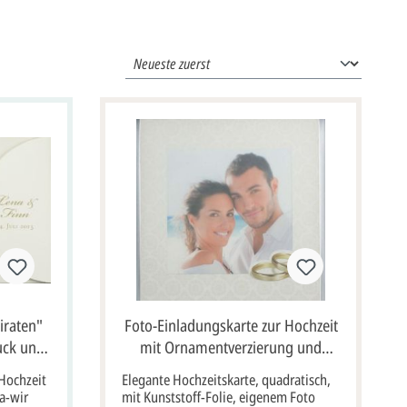
iraten"
Foto-Einladungskarte zur Hochzeit
uck und
mit Ornamentverzierung und
rent
Ringen sowie milchweißem
 Hochzeit
Elegante Hochzeitskarte, quadratisch,
Kunststoff-Transparent
a-wir
mit Kunststoff-Folie, eigenem Foto