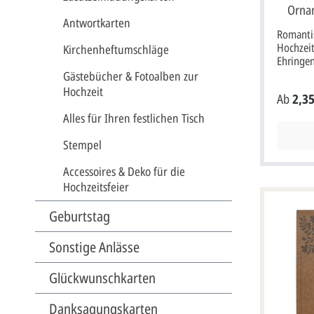
Orna
Antwortkarten
R
Romantis
Hochzeit
Kirchenheftumschläge
Ehringen
pinkem Ornam
Gästebücher & Fotoalben zur
aus hoc
Hochzeit
Ab
2,35
Metallic
Hülle.Di
Alles für Ihren festlichen Tisch
Rosenbl
bedruckt
Stempel
einer Ku
einem p
Accessoires & Deko für die
verziert
Hochzeitsfeier
wird mit
einem p
Geburtstag
geliefer
für Sie 
Sonstige Anlässe
sollen, müssten Sie die Option "Profi
gestalte
gestalten" a
Glückwunschkarten
quadrati
Breite x
Danksagungskarten