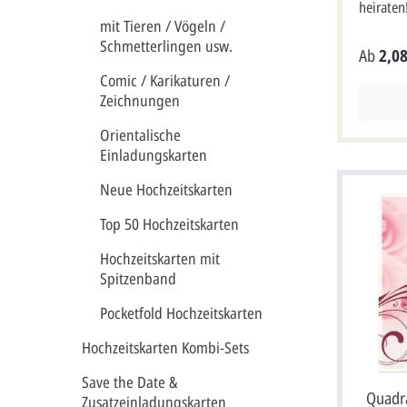
heiraten
Einladun
mit Tieren / Vögeln /
milchwe
Schmetterlingen usw.
Ab
2,08
cremewe
Hülle lie
Comic / Karikaturen /
der eige
Zeichnungen
gold ist 
auf die 
Orientalische
geprägt.
Einladungskarten
schimmer
Händen m
Neue Hochzeitskarten
ineinand
Einladun
Top 50 Hochzeitskarten
eine Sch
sich durc
Hochzeitskarten mit
Griffaus
Spitzenband
Wenn Sie
Einladun
Pocketfold Hochzeitskarten
möchten,
"Profi ge
Hochzeitskarten Kombi-Sets
selbst ges
Karte w
Save the Date &
Briefums
Quadra
Zusatzeinladungskarten
im Forma