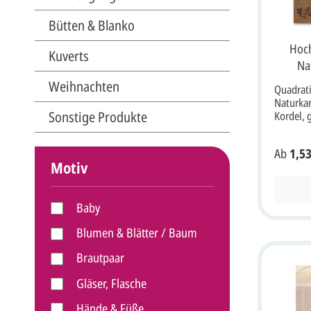
aufgekla
muss we
Bütten & Blanko
erhöhtem
Hoch
Kuverts
Na
Motivd
Weihnachten
Quadrati
Naturkar
Sonstige Produkte
Kordel, 
Fotos.
Detailbe
Ab
1,53
Hochzeit
Motiv
braunem
Ringe in
dunkelbr
Baby
der Vord
sehen.Di
Blumen & Blätter / Baum
aufgekla
Einlegeka
Brautpaar
individu
Fotos. A
Gläser, Flasche
Blätterr
zusamme
Hände & Füße