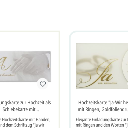
ungskarte zur Hochzeit als
Hochzeitskarte "Ja-Wir he
Schiebekarte mit
mit Ringen, Goldfoliendr
dfolienprägung "Ja wir
milchweißem Transpa
e Hochzeitskarte mit Händen,
Elegante Einladungskarte zur
heiraten!"
nd dem Schriftzug "Ja wir
mit Ringen und den Worten "J