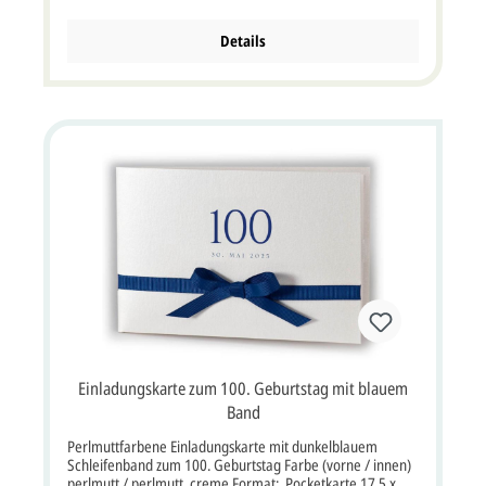
In den Kranz aus Rosen kann die Jubiläumszahl 100
eingedruckt werden.Die Geburtstagseinladung wird nach
links und rechts aufgeklappt. Die linke Vorderseite ist in der
Details
Art der Verschlusslasche eines Briefumschlages
zugeschnitten.Beim Aufklappen der Karte wird der
cremefarbene Einleger sichtbar. Hier kann auf Wunsch Ihr
individueller Einladungstext eindruckt werden.Ein
passender Briefumschlag wird mitgeliefert. Wenn wir die
Karte mit Ihrem Einladungstext bedrucken sollen, müssten
Sie die Option "Profi gestalten lassen" oder "Jetzt selbst
gestalten" auswählen.Ebenso können wir auf die
Briefumschläge Ihren Absender oder auch die
Empfängeradressen aufdrucken. Klappkarte im Format:
10,5 x 16,5 cm Breite x Höhe. Farbe vorne/innen rot,
creme / rot, creme Format: Klappkarte 10,5 x 16,5 cm
Breite x Höhe Papier: Designkarton bordeauxrot und
creme Kuvert / Briefumschlag: Ja, inklusive Porto: kann
als Standardbrief versendet werden, mehr Infos
Lieferumfang: Einladungskarte, Briefumschlag,
Banderole, Einlegekarte Preis: Preis inkl. MwSt., zzgl.
Versandkosten
Einladungskarte zum 100. Geburtstag mit blauem
Band
Perlmuttfarbene Einladungskarte mit dunkelblauem
Schleifenband zum 100. Geburtstag Farbe (vorne / innen)
perlmutt / perlmutt, creme Format: Pocketkarte 17,5 x