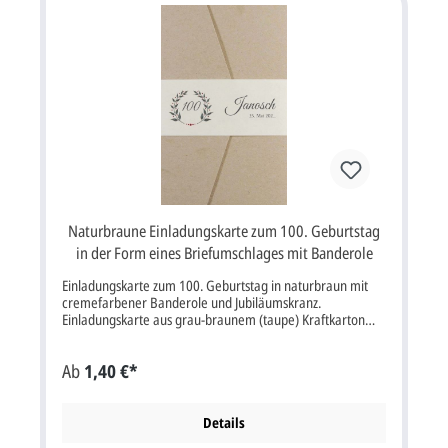
Briefumschlag.
Naturbraune Einladungskarte zum 100. Geburtstag
in der Form eines Briefumschlages mit Banderole
Einladungskarte zum 100. Geburtstag in naturbraun mit
cremefarbener Banderole und Jubiläumskranz.
Einladungskarte aus grau-braunem (taupe) Kraftkarton
und cremeweißem Designkarton.Eine cremefarbene
Banderole mit aufgedrucktem Jubiläumskranz wird um die
Ab
1,40 €*
Einladungskarte gelegt und auf der Rückseite
verschlossen.Die Geburtstagseinladung wird nach links und
rechts aufgeklappt. Die linke Vorderseite ist in der Art der
Verschlusslasche eines Briefumschlages
Details
zugeschnitten.Beim Aufklappen der Karte wird die