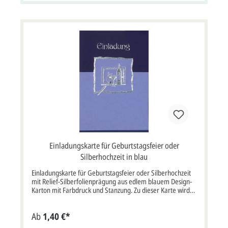
frankiert werden. Kartenpreis ist inkl. cremefarbenem
Briefumschlag und inkl. Laserstanzung.
Einladungskarte für Geburtstagsfeier oder
Silberhochzeit in blau
Einladungskarte für Geburtstagsfeier oder Silberhochzeit
mit Relief-Silberfolienprägung aus edlem blauem Design-
Karton mit Farbdruck und Stanzung. Zu dieser Karte wird
ein crème Briefkuvert geliefert. 2-fach Klappkarte Format:
11,5x17 cm (11,5x34 cm aufgeklappt nach oben) bxh Alle
Ab
1,40 €*
unsere Kartenpreise inkl. Briefumschlag.