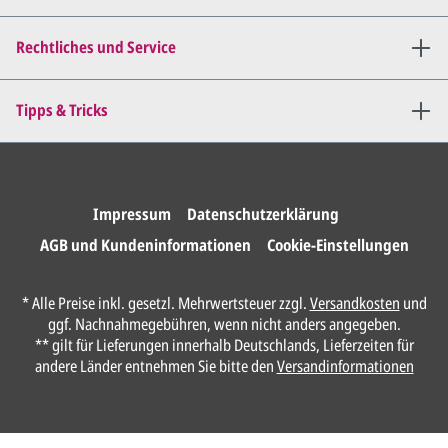
Mail zu.
Dies wiederholen wir so lange,
bis
alles für Sie perfekt ist
.
Rechtliches und Service
Sie erteilen uns per E-Mail die
Tipps & Tricks
Druckfreigabe
.
Wir drucken und versenden
Ihre Karten.
Impressum
Datenschutzerklärung
AGB und Kundeninformationen
Cookie-Einstellungen
Anrede*
* Alle Preise inkl. gesetzl. Mehrwertsteuer zzgl.
Versandkosten
und
ggf. Nachnahmegebühren, wenn nicht anders angegeben.
Vorname*
** gilt für Lieferungen innerhalb Deutschlands, Lieferzeiten für
andere Länder entnehmen Sie bitte den
Versandinformationen
Nachname*
Ihre E-Mail-Adresse*