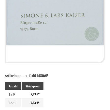
Artikelnummer:
fc601480AE
Anzahl
Stückpreis
2,99 €*
Bis
9
2,33 €*
Bis
19