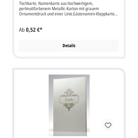
Tischkarte, Namenkarte aus hochwertigem,
perlmuttfarbenem Metallic-Karton mit grauem
Ornamentdruck und einer Linie.Gästenamen-Klappkarte
für die Platzordnung, im Format: 10x4 cm bxh (10x8 cm
aufgeklappt). Unsere Empfehlung als Druckfarbe für den
Ab
0,52 €*
Gastnamen bei dieser Karte ist braun, grau oder schwarz.
Dieser Artikel wird ohne Briefumschlag geliefert.
Details