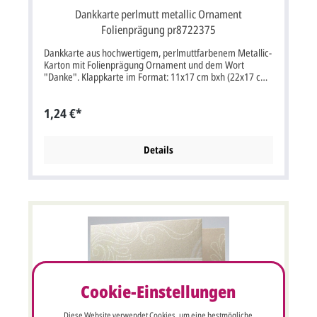
Dankkarte perlmutt metallic Ornament
Folienprägung pr8722375
Dankkarte aus hochwertigem, perlmuttfarbenem Metallic-
Karton mit Folienprägung Ornament und dem Wort
"Danke". Klappkarte im Format: 11x17 cm bxh (22x17 cm
aufgeklappt). Unsere Empfehlung als Druckfarbe für den
Text/Namen bei dieser Karte ist braun, grau oder schwarz.
1,24 €*
Ihre gewünschte Druckfarbe können Sie am Ende der
Bestellung bei der Kasse als Bemerkung mit angeben.
Kartenpreis ist inkl. deutscher MwSt. und inkl.
Briefumschlag.
Details
Cookie-Einstellungen
Diese Website verwendet Cookies, um eine bestmögliche