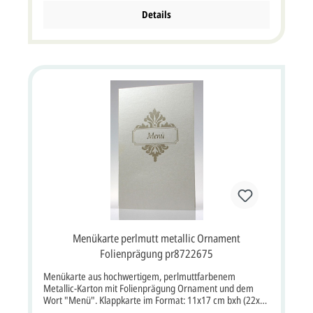
Kasse als Bemerkung mit angeben. Individueller Text- und
Nameneindruck ist im Kartenpreis nicht enthalten, dieser
Details
kann hier extra bestellt werden. Kartenpreis (für 2 Stück)
ist inkl. deutscher MwSt. und inkl. Briefumschlag.
Musterkarten ohne Texteindruck können Sie hier bestellen
Menükarte perlmutt metallic Ornament
Folienprägung pr8722675
Menükarte aus hochwertigem, perlmuttfarbenem
Metallic-Karton mit Folienprägung Ornament und dem
Wort "Menü". Klappkarte im Format: 11x17 cm bxh (22x17
cm aufgeklappt). Unsere Empfehlung als Druckfarbe für