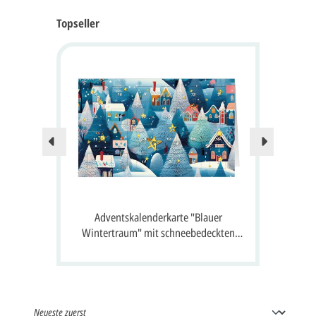
Topseller
Nur no
 24
Adventskalenderkarte "Blauer
A
 Gruß
Wintertraum" mit schneebedeckten
S
Häusern, Tannen und 24 Fenster zum
Öffnen