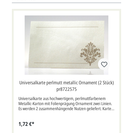
Universalkarte perlmutt metallic Ornament (2 Stück)
pr8722575
Universalkarte aus hochwertigem, perlmuttfarbenem
Metallic-Karton mit Folienprägung Ornament zwei Linien.
Es werden 2 zusammenhängende Nutzen geliefert. Karte
im Format: 13,5x8,5 cm bxh (keine Klappkarte). Unsere
Empfehlung als Druckfarbe für den Text/Namen bei dieser
1,72 €*
Karte ist braun, grau oder schwarz. Ihre gewünschte
Druckfarbe können Sie am Ende der Bestellung bei der