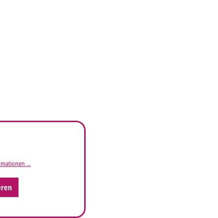
mationen ...
eren