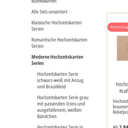
Blankokarten
Alle Sets unsortiert
Klassische Hochzeitskarten
Nicht auf La
Serien
Romantische Hochzeitskarten
Serien
Moderne Hochzeitskarten
Serien
Hochzeitskarten Serie
schwarz-weiß mit Anzug
Hochze
und Brautkleid
Kraf
Hochzeitskarten Serie grau
Hochzeit
mit passenden Icons und
braunem 
ausgefallenem, weißen
Reliefpr
Bändchen
Karte is
versehen
Ab
2,84
Hochzeitskarten Serie in