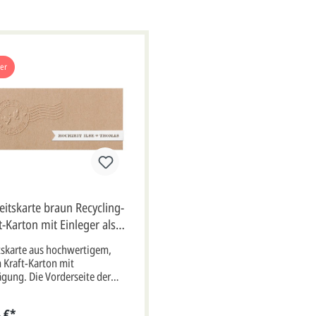
ger
itskarte braun Recycling-
t-Karton mit Einleger als
Flugzeugticket
skarte aus hochwertigem,
Kraft-Karton mit
ägung. Die Vorderseite der
t mit einem Reliefstempel
. In der Mitte sind zwei
 €*