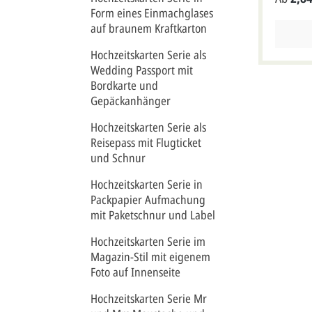
Tauben z
Form eines Einmachglases
Wedding 
ist eine
auf braunem Kraftkarton
welche s
widerspi
Hochzeitskarten Serie als
große La
Wedding Passport mit
Einsteck
Bordkarte und
steht au
Gepäckanhänger
Flugticke
Format: 
Hochzeitskarten Serie als
(aufgekl
Reisepass mit Flugticket
Unsere E
und Schnur
den Name
braun (w
Hochzeitskarten Serie in
besteht 
nach dem
Packpapier Aufmachung
zusammen
mit Paketschnur und Label
ist inkl.
Hochzeitskarten Serie im
Magazin-Stil mit eigenem
Foto auf Innenseite
Hochzeitskarten Serie Mr