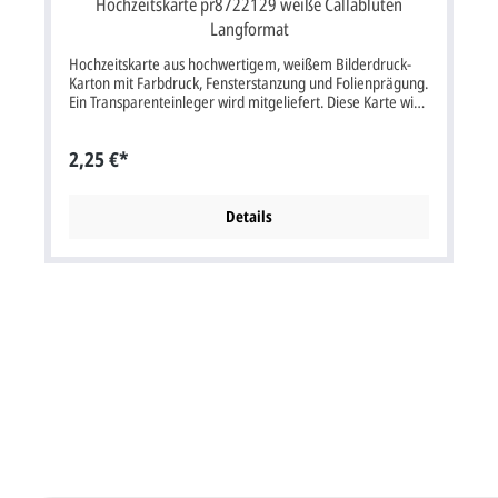
Hochzeitskarte pr8722129 weiße Callablüten
Langformat
Hochzeitskarte aus hochwertigem, weißem Bilderdruck-
Karton mit Farbdruck, Fensterstanzung und Folienprägung.
Ein Transparenteinleger wird mitgeliefert. Diese Karte wird
mit einem passendem Briefumschlag geliefert. Klappkarte
im Format: 21x10,5 cm bxh (42x10,5 cm aufgeklappt bxh).
2,25 €*
Unsere Empfehlung als Druckfarbe für den Text/Namen
bei dieser Karte ist grün (wie im Muster), grau oder
schwarz. Kartenpreis ist inkl. Briefumschlag.
Details