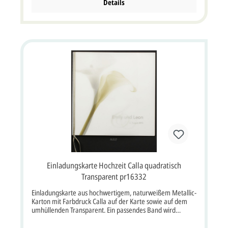
den Text/Namen bei dieser Karte ist PMS 450, grau oder
Details
schwarz.
Einladungskarte Hochzeit Calla quadratisch
Transparent pr16332
Einladungskarte aus hochwertigem, naturweißem Metallic-
Karton mit Farbdruck Calla auf der Karte sowie auf dem
umhüllenden Transparent. Ein passendes Band wird
mitgeliefert. Diese Karte wird mit einem passendem
Briefumschlag geliefert. Klappkarte quadratisch im