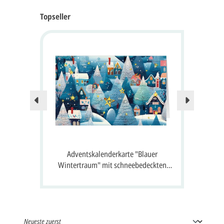
Topseller
Nur no
 24
Adventskalenderkarte "Blauer
A
 Gruß
Wintertraum" mit schneebedeckten
S
Häusern, Tannen und 24 Fenster zum
Öffnen