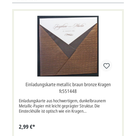
Einladungskarte metallic braun bronze Kragen
fc551448
Einladungskarte aus hochwertigem, dunkelbraunem
Metallic-Papier mit leicht geprägter Struktur. Die
Einsteckhülle ist optisch wie ein Kragen
zusammengesteckt. Ein weißer Falteinleger aus kräftigem
Karton wird mitgeliefert. Diese Karte wird mit einem
2,99 €*
passendem, elfenbeinfarbenem Briefumschlag geliefert.
Klappkarte quadratisch im Format: 16x16 cm bxh (15,5x31