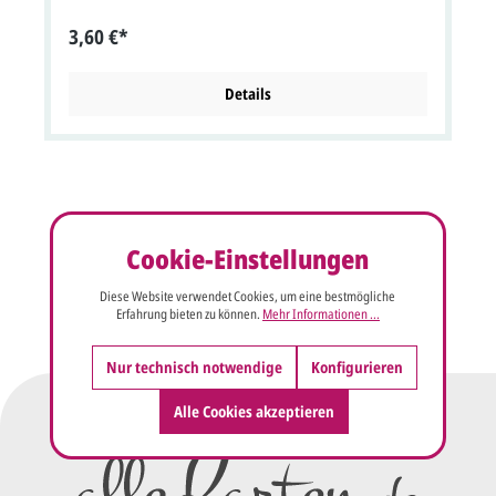
Text/Namen bei dieser Karte ist braun oder schwarz.
3,60 €*
Passende Karten: <table "="" width="100%" border="0">
EinladungskarteMenükarteDankkartefc551448fc551451fc
551453
Details
Cookie-Einstellungen
Diese Website verwendet Cookies, um eine bestmögliche
Erfahrung bieten zu können.
Mehr Informationen ...
Nur technisch notwendige
Konfigurieren
Alle Cookies akzeptieren