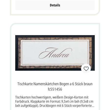
cm aufgeklappt bxh). Diese Karte muss wegen ihres
Formates mit erhöhtem Postporto frankiert werden.
Details
Unsere Empfehlung als Druckfarbe für den Text/Namen
bei dieser Karte ist braun oder schwarz.
Tischkarte Namenskärtchen Bogen a 6 Stück braun
fc551456
Tischkarten hochwertigem, weißem Design-Karton mit
Farbdruck. Klappkarte im Format: 9,5x4 cm bxh (9,5x8 cm
bxh aufgeklappt). Druckbogen mit 6 Stück vorperforierten
Tischkarten. Unsere Empfehlung als Druckfarbe für den