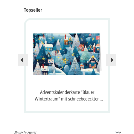
Topseller
Nur no
tes
Adventskalenderkarte "Blauer
A
ffnen
Wintertraum" mit schneebedeckten
S
Häusern, Tannen und 24 Fenster zum
Öffnen