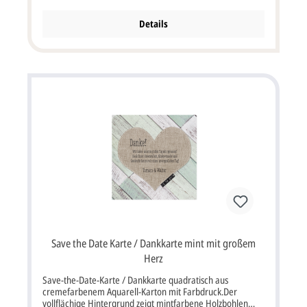
vorgedruckt. Sie können diese Karte als Dankkarte, Save
the Date Karte oder Zusatz-Einladungskarte verwenden.
Details
Karte, quadratisch im Format: 12x12 cm Breite x Höhe
(keine Klappkarte). Diese Karte wird mit einem passenden
Briefumschlag geliefert. Zu dieser Save the Date Karte /
Dankeskarte sind zusätzlich Menükarten, Tischkarten und
Hochzeitseinladungskarten erhältlich.
Save the Date Karte / Dankkarte mint mit großem
Herz
Save-the-Date-Karte / Dankkarte quadratisch aus
cremefarbenem Aquarell-Karton mit Farbdruck.Der
vollflächige Hintergrund zeigt mintfarbene Holzbohlen