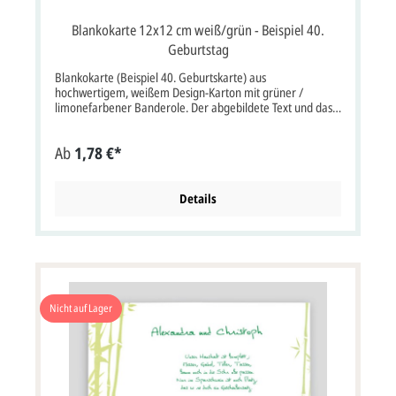
Blankokarte 12x12 cm weiß/grün - Beispiel 40.
Geburtstag
Blankokarte (Beispiel 40. Geburtskarte) aus
hochwertigem, weißem Design-Karton mit grüner /
limonefarbener Banderole. Der abgebildete Text und das
Foto sind nur ein Beispiel und sind nicht vorgedruckt. Karte
wird zu 2 Stück auf einem perforierten Bogen geliefert. 2-
Ab
1,78 €*
fach-Klappkarte quadratisch im Format: 12x12 cm bxh
(36x12 cm aufgeklappt bxh). Unsere Empfehlung als
Druckfarbe für den Text/Namen bei dieser Karte ist
dunkelgrün, grau oder schwarz. Kartenpreis ist inkl.
Details
Briefumschlag.
Nicht auf Lager