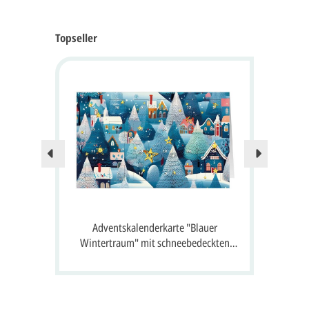
Topseller
Nur no
 24
Adventskalenderkarte "Blauer
A
 Gruß
Wintertraum" mit schneebedeckten
S
Häusern, Tannen und 24 Fenster zum
Öffnen