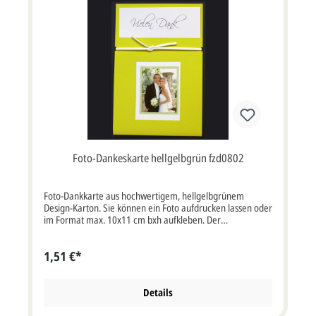
Foto-Dankeskarte hellgelbgrün fzd0802
Foto-Dankkarte aus hochwertigem, hellgelbgrünem
Design-Karton. Sie können ein Foto aufdrucken lassen oder
im Format max. 10x11 cm bxh aufkleben. Der
Kartenausschnitt ist 5,5x7,2 cm bxh. Der Schriftzug "Vielen
Dank" ist nur ein Beispiel und ist nicht vorgedruckt! Ein
1,51 €*
weißer Falteinleger sowie ein weißer Bändel werden
mitgeliefert. Diese Karte wird mit einem passenden
Briefumschlag geliefert. Klappkarte im Format: 11x16,5
cm bxh (aufgeklappt 10,2x27,4 cm bxh). Passende Karten:
Details