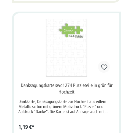
Danksagungskarte swd1274 Puzzleteile in grün für
Hochzeit
Dankkarte, Danksagungskarte zur Hochzeit aus edlem
Metallickarton mit grünem Motivdruck "Puzzle" und
Aufdruck "Danke". Die Karte ist auf Anfrage auch mit
anderem Schriftzug oder in anderer Farbe lieferbar.
Klappkarte im Format: 11,5x17 cm bxh (aufgeklappt 23x17
1,19 €*
cm). Unsere Empfehlung als Druckfarbe für den Text bei
dieser Karte ist grün, grau oder schwarz. Der Kartenpreis