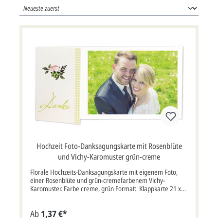
Hochzeit Foto-Danksagungskarte mit Rosenblüte
und Vichy-Karomuster grün-creme
Florale Hochzeits-Danksagungskarte mit eigenem Foto,
einer Rosenblüte und grün-cremefarbenem Vichy-
Karomuster. Farbe creme, grün Format: Klappkarte 21 x
10,5 cm Breite x Höhe Papier: Designkarton Kuvert /
Briefumschlag: Ja, inklusive, creme Porto: Standardbrief,
Ab
1,37 €*
mehr Infos Lieferumfang: Karte, Briefumschlag Passend