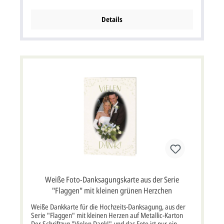
rahmen Ihr Hochzeitsfoto und den Dankestext auf der
Rückseite romantisch ein. Der aufgedruckte Text ist nur ein
Gestaltungsbeispiel und noch nicht auf der Karte
Details
vorgedruckt. Bitte beachten Sie: Diese Foto-Dankkarte
wird standardmäßig ohne Briefumschlag geliefert. Wählen
Sie über die Optionen Ihren gewünschten Briefumschlag
aus. Zu dieser Karte bieten wir passende Zusatzprodukte
an: Kirchenheft, Menükarte, Einladungskarte,
Geschenkebox, Flaschenetikett, Antwortkarte. Diese finden
Sie unter der Rubrik "Zubehör". Farbe weiß, grün Format
und Gewicht Postkartenformat 10 x 15 cm Breite x Höhe, 6
g pro Karte Papier und Grammatur Karton weiß -
Grammatur: 350g/m² Kuvert / Briefumschlag: mit oder
ohne Briefumschlag möglich, siehe Varianten Porto: kann
als Standardbrief versendet werden, mehr Infos
Lieferumfang: Dankkarte Passend aus der gleichen Serie:
Einladungskarte, Menükarte, Kirchenheft, Geschenkebox,
Flaschenetikett, Antwortkarte
Weiße Foto-Danksagungskarte aus der Serie
"Flaggen" mit kleinen grünen Herzchen
Weiße Dankkarte für die Hochzeits-Danksagung, aus der
Serie "Flaggen" mit kleinen Herzen auf Metallic-Karton
Der Schriftzug "Vielen Dank!" und das Foto ist nur ein