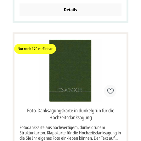
ist inkl. Briefumschlag. Passende Karten: Einladungskarte
Tischkarte Menükarte Kirchenheftumschlag pr720878
Details
swt1274 swm1274 swk1274
Nur noch
170
verfügbar
Foto-Danksagungskarte in dunkelgrün für die
Hochzeitsdanksagung
Fotodankkarte aus hochwertigem, dunkelgrünem
Strukturkarton. Klappkarte für die Hochzeitsdanksagung in
die Sie Ihr eigenes Foto einkleben können. Der Text auf