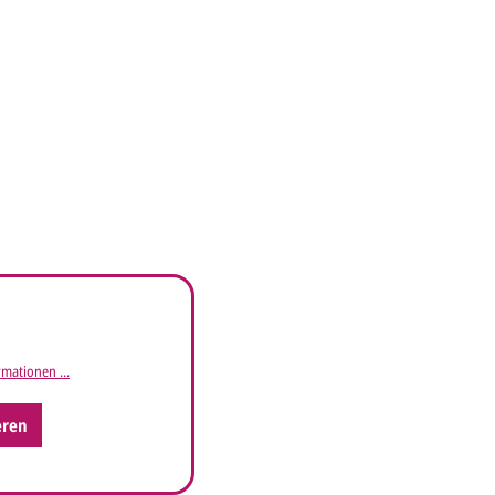
mationen ...
eren