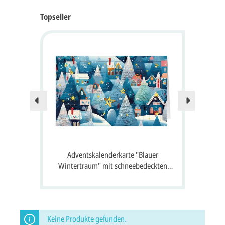
Topseller
Nur no
 24
Adventskalenderkarte "Blauer
A
 Gruß
Wintertraum" mit schneebedeckten
S
Häusern, Tannen und 24 Fenster zum
Öffnen
Keine Produkte gefunden.