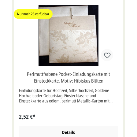
Nur noch
28
verfügbar
Perlmuttfarbene Pocket-Einladungskarte mit
Einsteckkarte, Motiv: Hibiskus Blüten
Einladungskarte für Hochzeit, Silberhochzeit, Goldene
Hochzeit oder Geburtstag. Einstecktasche und
Einsteckkarte aus edlem, perlmutt Metallic-Karton mit
sepiabraunem Motivdruck Hibiskus Blüten und Ranken.
Das weiße Kunstlederbändchen wird mitgeliefert.
2,52 €*
Einsteckkarte quadratisch im Format: 16x16 cm bxh (keine
Klappkarte). Diese Karte muss wegen ihres Formates mit
erhöhtem Postporto frankiert werden. Unsere Empfehlung
als Druckfarbe für den Text bei dieser Karte ist braun (wie
Details