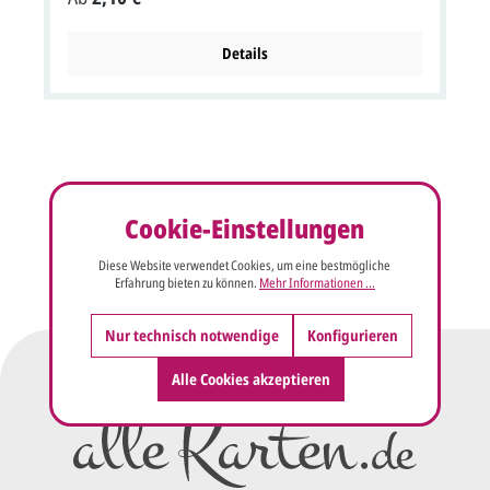
bestellen (BA725253W). Treffen Sie bitte bei den Optionen
Ihre Auswahl. Klappkarte im Format: 21x10,5 cm bxh
(21x29,5 cm aufgeklappt bxh). Unsere Empfehlung als
Details
Druckfarbe für den Text/Namen bei dieser Karte ist braun
(wie im Muster).
Cookie-Einstellungen
Diese Website verwendet Cookies, um eine bestmögliche
Erfahrung bieten zu können.
Mehr Informationen ...
Nur technisch notwendige
Konfigurieren
Alle Cookies akzeptieren