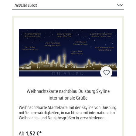
Weihnachtskarte nachtblau Duisburg Skyline
internationale Grüße
Weihnachtskarte Städtekarte mit der Skyline von Duisburg
mit Sehenswürdigkeiten, in nachtblau mit internationalen
Weihnachts- und Neujahrsgrüßen in verschiedenen
Sprachen. Angefertigt aus hochwertigem Chromokarton.
Auf Wunsch können wir diese Karte auch in anderer Farbe,
Ab
1,52 €*
und anderen Sprachen oder mit Logodruck oder