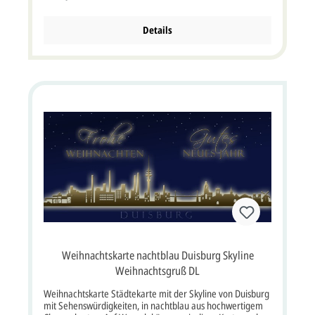
Laserausschnitt ganz individuell nach Ihren Wünschen
liefern. Diese Karte wird mit einem passendem
Briefumschlag geliefert. Klappkarte im Format: 21x10,5
Details
cm bxh (21x21 cm bxh aufgeklappt). Unsere Empfehlung
als Druckfarbe für den Text/Namen bei dieser Karte ist
blau, grau oder schwarz. Kartenpreis ist inkl.
Briefumschlag.
Weihnachtskarte nachtblau Duisburg Skyline
Weihnachtsgruß DL
Weihnachtskarte Städtekarte mit der Skyline von Duisburg
mit Sehenswürdigkeiten, in nachtblau aus hochwertigem