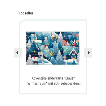
Topseller
Nur no
 24
Adventskalenderkarte "Blauer
A
 Gruß
Wintertraum" mit schneebedeckten
S
Häusern, Tannen und 24 Fenster zum
Öffnen