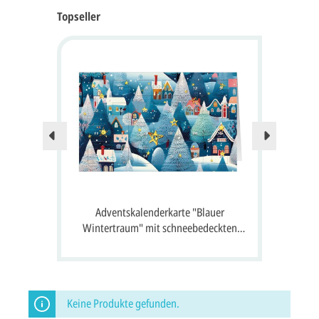
Topseller
Nur no
 24
Adventskalenderkarte "Blauer
A
 Gruß
Wintertraum" mit schneebedeckten
S
Häusern, Tannen und 24 Fenster zum
Öffnen
Keine Produkte gefunden.