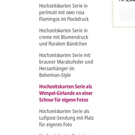
kleine H
Hochzeitskarten Serie in
aufgedru
zusätzli
perlmutt mit zwei rosa
Texten 
Flamingos im Flockdruck
Vorder- 
werden.
Hochzeitskarten Serie in
Oberfläc
creme mit Blumendruck
es beim 
und floralem Bändchen
vermind
Die Kart
Hochzeitskarten Serie mit
quadrat
brauner Marabufeder und
Briefums
Herzanhänger im
Wimpel:
(keine K
Bohemian-Style
Wimpel: 
(keine K
Hochzeitskarten Serie als
wegen i
Wimpel-Girlande an einer
mit erhö
Schnur für eigene Fotos
werden.
Druckfar
Hochzeitskarten Serie als
dieser K
Luftpost-Sendung mit Platz
wurde di
für eigenes Foto
Hochzeit
Zu diese