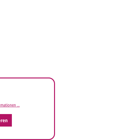
mationen ...
eren