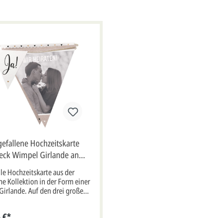
efallene Hochzeitskarte
ieck Wimpel Girlande an
hnur für eigene Fotos
lle Hochzeitskarte aus der
me Kollektion in der Form einer
irlande. Auf den drei großen
 kleinen Wimpeln sind
edene Hochzeitsmotive und
 €*