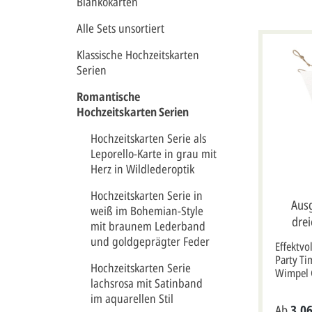
Blankokarten
Alle Sets unsortiert
Klassische Hochzeitskarten
Serien
Romantische
Hochzeitskarten Serien
Hochzeitskarten Serie als
Leporello-Karte in grau mit
Herz in Wildlederoptik
Hochzeitskarten Serie in
Ausg
weiß im Bohemian-Style
dre
mit braunem Lederband
Sc
und goldgeprägter Feder
Effektvo
Party Ti
Hochzeitskarten Serie
Wimpel G
lachsrosa mit Satinband
und zwei
im aquarellen Stil
verschi
Ab
3,06