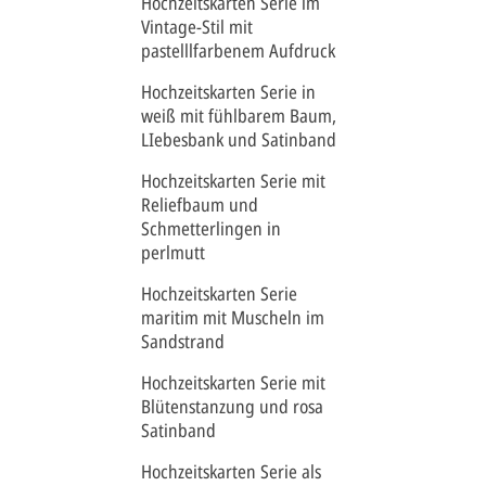
Hochzeitskarten Serie im
zusätzli
Vintage-Stil mit
und Save
pastelllfarbenem Aufdruck
erhältlic
mehrere
Hochzeitskarten Serie in
Druck vo
zusamme
weiß mit fühlbarem Baum,
LIebesbank und Satinband
Hochzeitskarten Serie mit
Reliefbaum und
Schmetterlingen in
perlmutt
Hochzeitskarten Serie
maritim mit Muscheln im
Sandstrand
Hochzeitskarten Serie mit
Blütenstanzung und rosa
Satinband
Hochzeitskarten Serie als