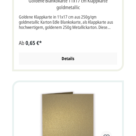
Goldene Blankokarte 11x17 cm Klappkarte
goldmetallic
Goldene Klappkarte in 11x17 cm aus 250g/qm
goldmetallic Karton Edle Blankokarte, als Klappkarte aus
hochwertigem, goldenem 250g Metallickarton. Diese
Karte können Sie im Hochformat oder Querformat
verwenden.Zum Beispiel zur Verwendung als
Ab
0,65 €*
Einladungskarte, Menükarte oder Dankkarte.Für jeden
besonderen Anlass geeignet, insbesondere für die Goldene
Hochzeit oder 50. Jubiläum / Geburtstag. Klappkarte,
Format: 110x170 mm bxh (220x170 mm bxh
Details
aufgeklappt)Der Kartenpreis ist ohne Briefumschlag.