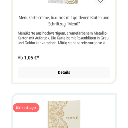
Menükarte creme, luxuriös mit goldenen Blüten und
Schriftzug "Menü"
Menükarte aus hochwertigem, cremefarbenem Metallic-
Karton mit Aufdruck. Die Karte ist mit Rosenblüten in Grau
und Goldocker versehen. Mittig steht bereits vorgdruckt
der Schriftzug Menü, das Datum ist nur ein Beispiel und ist
nicht vorgegeben. Klappkarte im Format: 11x17 cm Breite
Ab
1,05 €*
x Höhe (aufgeklappt 22x17 cm Breite x Höhe). Unsere
Empfehlung als Druckfarbe für den Namen/Text bei dieser
Karte ist schwarz (wie im Beispiel) oder goldocker.
Kartenpreis ist ohne Briefkuvert!
Details
Nicht auf Lager