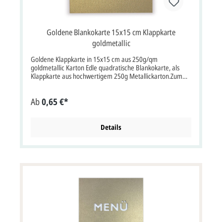
Goldene Blankokarte 15x15 cm Klappkarte
goldmetallic
Goldene Klappkarte in 15x15 cm aus 250g/qm
goldmetallic Karton Edle quadratische Blankokarte, als
Klappkarte aus hochwertigem 250g Metallickarton.Zum
Beispiel zur Verwendung als Einladungskarte, Menükarte
oder Dankkarte.Für jeden besonderen Anlass geeignet,
Ab
0,65 €*
insbesondere für die Goldene Hochzeit oder 50. Jubiläum /
Geburtstag. Klappkarte, Format: 150x150 mm bxh
(300x150 mm bxh aufgeklappt)Aufgrund des
quadratischen Kartenformats muss dies Karte beim
Details
Versand mit der Deutschen Post mit erhöhtem Postporto
frankiert werden, mehr InfosDer Kartenpreis
ist ohne Briefumschlag.