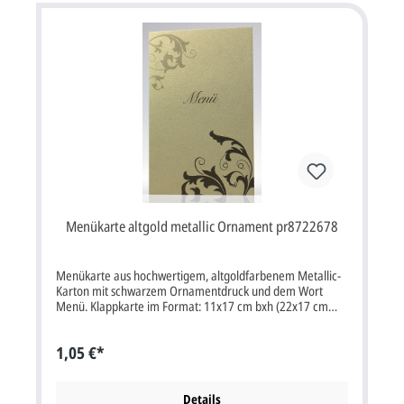
pr8722378 ex721800
Menükarte altgold metallic Ornament pr8722678
Menükarte aus hochwertigem, altgoldfarbenem Metallic-
Karton mit schwarzem Ornamentdruck und dem Wort
Menü. Klappkarte im Format: 11x17 cm bxh (22x17 cm
aufgeklappt). Unsere Empfehlung als Druckfarbe für den
Text/Namen bei dieser Karte ist schwarz. Kartenpreis ist
1,05 €*
inkl. deutscher MwSt. Dieser Artikel wird ohne
Briefumschlag geliefert. Passende Karten: Einladungskarte
Tischkarte Dankkarte Universalkarte ex721800 pr8722705
pr8722378 pr8721500
Details