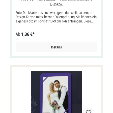
fzd0804
Foto-Dankkarte aus hochwertigem, dunkellilafarbenem
Design-Karton mit silberner Folienprägung. Sie können ein
eigenes Foto im Format 13x9 cm bxh anbringen. Diese
Karte wird mit einem passenden Briefumschlag geliefert.
Karte im Format: 15x15 cm bxh (keine Klappkarte). Diese
Ab
1,36 €*
Karte muss wegen ihres Formates mit erhöhtem Postporto
frankiert werden. Passende Karten:
Details