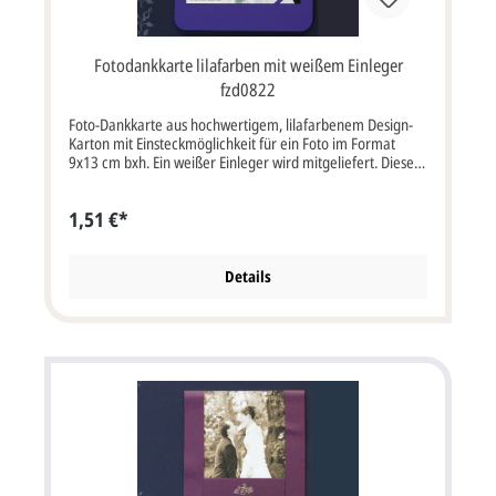
Fotodankkarte lilafarben mit weißem Einleger
fzd0822
Foto-Dankkarte aus hochwertigem, lilafarbenem Design-
Karton mit Einsteckmöglichkeit für ein Foto im Format
9x13 cm bxh. Ein weißer Einleger wird mitgeliefert. Diese
Karte wird mit einem passenden Briefumschlag geliefert.
Klappkarte im Format: 11x16,5 cm bxh (aufgeklappt
1,51 €*
22x16,5 cm bxh). Diese Karte muss wegen ihres Gewichtes
mit erhöhtem Postporto frankiert werden. Passende
Karten:
Details