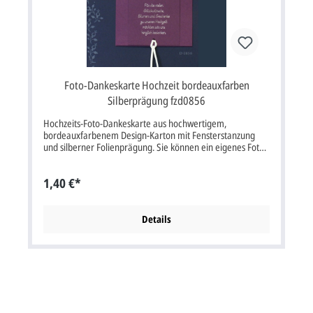
Foto-Dankeskarte Hochzeit bordeauxfarben
Silberprägung fzd0856
Hochzeits-Foto-Dankeskarte aus hochwertigem,
bordeauxfarbenem Design-Karton mit Fensterstanzung
und silberner Folienprägung. Sie können ein eigenes Foto
im Format 7,5x8 cm bxh bis 10x15 cm bxh einkleben. Diese
Karte wird mit einem passenden Briefumschlag geliefert.
1,40 €*
Klappkarte im Format: 11x16,5 cm bxh (aufgeklappt
22x16,5 cm bxh). Unsere Empfehlung als Druckfarbe für
den Text/Namen bei dieser Karte ist schwarz. Kartenpreis
ist inkl. Briefumschlag. Passende Karten:
Details