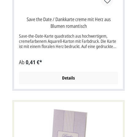
Save the Date / Dankkarte creme mit Herz aus
Blumen romantisch
Save-the-Date-Karte quadratisch aus hochwertigem,
cremefarbenem Aquarell-Karton mit Farbdruck. Die Karte
ist mit einem floralen Herz bedruckt. Auf eine gedruckte
Anhängekarte können Namen aufgedruckt werden. Karte
quadratisch im Format: 12x12 cm Breite x Höhe (keine
Ab
0,41 €*
Klappkarte). Diese Karte muss wegen ihres Formates mit
erhöhtem Postporto frankiert werden. Vier Nutzen der
Karte sind auf einem perforierten Bogen angebracht und
können gemeinsam bedruckt werden. Kartenpreis ist inkl.
Details
Briefumschlag.