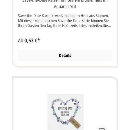
Aquarell-Stil
Save-the-Date Karte in weiß mit einem Herz aus Blumen.
Mit dieser romantischen Save-the-Date Karte können Sie
Ihren Gästen den Tag Ihres Hochzeitsfestes mitteilen.Die
quadratische Karte ist aus stabilem, weißen Metallic-
Karton mit einem Herz aus Blumen im aquarellen Stil. Die
Ab
0,53 €*
Blumen sind in den Farben flieder und rosa. Der im Muster
aufgedruckte Text ist nur ein Gestaltungsbeispiel und auf
den Karten noch nicht aufgedruckt. Sie können diese Karte
somit als Dankkarte, Save the Date Karte oder Zusatz-
Details
Einladungskarte verwenden. Karte, quadratisch im Format:
12x12 cm Breite x Höhe (keine Klappkarte). Diese Karte
wird mit einem passenden Briefumschlag geliefert.