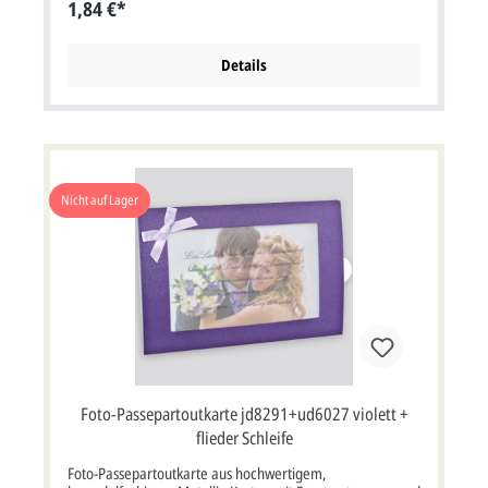
1,84 €*
cm bxh). Diese Karte muss wegen ihres Formates mit
erhöhtem Postporto frankiert werden.
Details
Nicht auf Lager
Foto-Passepartoutkarte jd8291+ud6027 violett +
flieder Schleife
Foto-Passepartoutkarte aus hochwertigem,