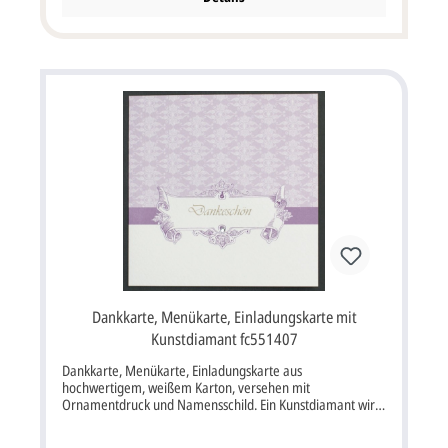
für den Text bei dieser Karte ist violett, grau oder schwarz
Passende Karten: Einladungskarte Tischkarte Menükarte
Zusatzeinladung ex920014 ex721714 ex721614 ex721514
Kirchenheft Taschentuch- Banderole ba723414
ba723814 Alle unsere Kartenpreise inkl. Briefumschlag.
Dankkarte, Menükarte, Einladungskarte mit
Kunstdiamant fc551407
Dankkarte, Menükarte, Einladungskarte aus
hochwertigem, weißem Karton, versehen mit
Ornamentdruck und Namensschild. Ein Kunstdiamant wird
mitgeliefert. Diese Karte wird mit Briefumschlag geliefert.
Klappkarte im Format: 11x11 cm bxh (aufgeklappt 22x11