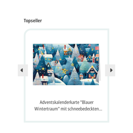
Topseller
Nur no
 24
Adventskalenderkarte "Blauer
A
 Gruß
Wintertraum" mit schneebedeckten
S
Häusern, Tannen und 24 Fenster zum
Öffnen