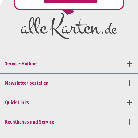
mit der Hochzeitstorte auf dem Autodach
festgebunden.Mit Rosen, Girlanden und Luftschlangen
fahren die Beiden den Richtungspfeilen entlang ins Glück.
Bei der Schiebekarte kann man die Einlegekarte am
rechten Rand herausziehen. Der blaue VW-Campingbus
mit Braut und Bräutigam bewegt sich dann von links nach
rechts.Beim Herausziehen des Einlegers sieht man den
Zylinder, den Hochzeitsstrauß und die Ringe am Strand. Als
Hilfe zum Bewegen der Einlegekarte wird ein weißes
Lederbändchen durch eine vorhandene Öffnung im
Einleger gefädelt.Außenkarte und Einleger werden in
einem Druckbogen geliefert. Ein weißer Briefumschlag
Service-Hotline
wird mitgeliefert. Möchten Sie die Einladungskarte mit
Ihrem individuellem Einladungstext drucken lassen,
wählen Sie bitte die Option "Profi gestalten lassen" oder
Newsletter bestellen
"Jetzt selbst gestalten". Wir haben auf unserer
Intersetseite eine Vielzahl an Sprüchen und Gedichten für
Hochzeitskarten. Lassen Sie sich inspirieren, vielleicht ist ja
das Passende für Sie dabei.
Quick-Links
Rechtliches und Service