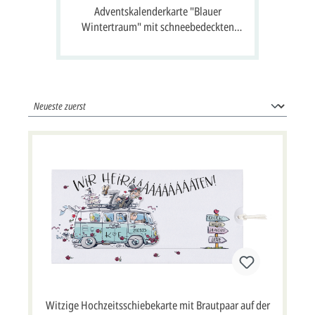
 24
Adventskalenderkarte "Blauer
A
 Gruß
Wintertraum" mit schneebedeckten
S
Häusern, Tannen und 24 Fenster zum
Öffnen
Witzige Hochzeitsschiebekarte mit Brautpaar auf der