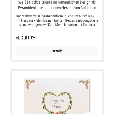
Weiße Hochzeitskarte im romantischen Design als
Pyramidenkarte mit bunten Herzen zum Aufstellen
Hochzeitskarte in Pyramidenform (auch zum Aufstellen)
mit Herz aus vielen kleinen bunten Herzen Einladungskarte
aus hochwertigem, weißem Metallic-Karton mit Farbdruck
und Konturstanzung.Diese Karte wird mit einem
passendem Briefumschlag geliefert. Karte im Format: 15,5
Ab
2,01 €*
x 15,5 x ca. 15 cm lxbxh. Diese Karte muss wegen ihres
Formates mit erhöhtem Postporto frankiert werden.
Unsere Empfehlung als Druckfarbe für den Text/Namen
bei dieser Karte ist grau oder schwarz. Kartenpreis ist inkl.
Details
deutscher MwSt. und inkl. Briefumschlag.