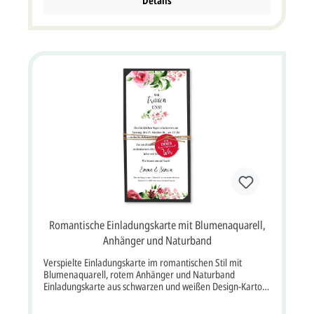
Details
(aufgeklappt: 42x10,5 cm Breite x Höhe) Unsere
Empfehlung als Druckfarbe für den Texteindruck innen in
die Karte ist goldocker PMS 463 U. Wenn wir die
Hochzeitskarte mit Ihrem individuellem Text bedrucken
sollen, müssten Sie die Option "Profi gestalten lassen"
oder "Jetzt selbst gestalten" auswählen. Zu dieser
Hochzeits Einladungskarte sind zusätzlich Menükarten,
Tischkarten, Save-the-Date Karten, Dankkarten, Windlicher,
Geschenkanhänger und Kirchenhefte aus der gleichen
Serie erhältlich.
Romantische Einladungskarte mit Blumenaquarell,
Anhänger und Naturband
Verspielte Einladungskarte im romantischen Stil mit
Blumenaquarell, rotem Anhänger und Naturband
Einladungskarte aus schwarzen und weißen Design-Karton.
Der schwarze Karton ist zu dem weißen Einleger mit
Blumen in rosa und rot eine sehr schöne Kombination. In