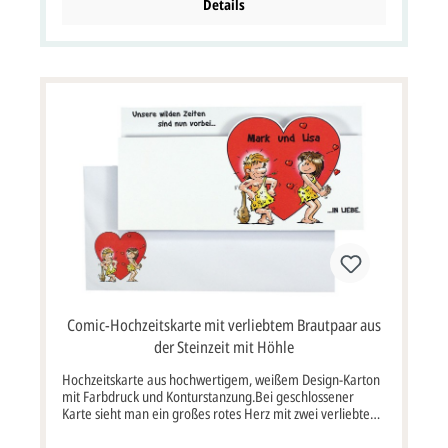
Wort "the" ist bereits vorgedruckt und kann nicht
Details
verändert werden.Auf den Innenseiten sind ebenfalls
Lavendel, Wiesenblumen und kleine Herzchen im unteren
Bereich der Klappkarte zu sehen.Die linke Innenseite
eignet sich gut für ein persönliches Foto von Euch. Die
rechte Innenseite kann individuell mit Eurem
Einladungstext bedruckt werden.Auf der Rückseite besteht
die Möglichkeit, nochmals Eure Namen in die Mitte zu
drucken (siehe Bildbeispiel).Die Klappkarte wird nach links
aufgeklappt. Farbe weiß, bunt / weiß Format Klappkarte
14,7 x 14,7 cm Breite x Höhe (aufgeklappt: 29,4 x 14,7 cm
BxH) Papier und Grammatur Designkarton Kuvert /
Briefumschlag: mit oder ohne Briefumschlag möglich,
siehe Varianten Porto: erhöhtes Porto, mehr Infos
Lieferumfang: Hochzeitskarte, optional Briefumschlag
Passend aus der gleichen Serie:
Comic-Hochzeitskarte mit verliebtem Brautpaar aus
der Steinzeit mit Höhle
Hochzeitskarte aus hochwertigem, weißem Design-Karton
mit Farbdruck und Konturstanzung.Bei geschlossener
Karte sieht man ein großes rotes Herz mit zwei verliebten
Steinzeitmenschen / Höhlenmenschen. Bei aufgeklappter
Karte erscheint ein weiteres Bild, bei dem der Mann seine