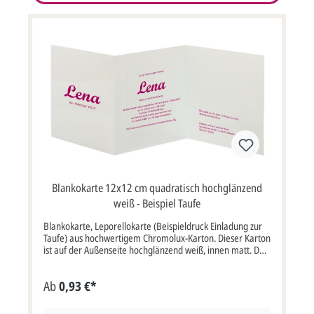
Blankokarte 12x12 cm quadratisch hochglänzend
weiß - Beispiel Taufe
Blankokarte, Leporellokarte (Beispieldruck Einladung zur
Taufe) aus hochwertigem Chromolux-Karton. Dieser Karton
ist auf der Außenseite hochglänzend weiß, innen matt. Der
abgebildete Text mit der Einladung zur Taufe ist nur ein
Beispiel und ist nicht vorgedruckt. Die Karte wird komplett
Ab
0,93 €*
blanko, unbedruckt geliefert.Wenn wir die Leporellokarte
mit Ihrem Text oder Fotos für Sie bedrucken sollen,
müssten Sie die Option "Artikel bedrucken lassen"