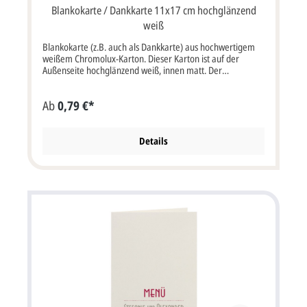
Blankokarte / Dankkarte 11x17 cm hochglänzend
weiß
Blankokarte (z.B. auch als Dankkarte) aus hochwertigem
weißem Chromolux-Karton. Dieser Karton ist auf der
Außenseite hochglänzend weiß, innen matt. Der
abgebildete Text (Menükarte) ist nur ein Beispiel und ist
nicht vorgedruckt. Karte wird zu 2 Stück auf einem
Ab
0,79 €*
perforierten Bogen geliefert. Diese Karte wird mit einem
passendem, schneeweißem Briefumschlag geliefert.
Klappkarte im Format: 11x17 cm bxh (22x17 cm
aufgeklappt bxh). Die Druckfarbe für den Text/Namen bei
Details
dieser Karte ist frei wählbar. Kartenpreis ist inkl.
Briefumschlag.