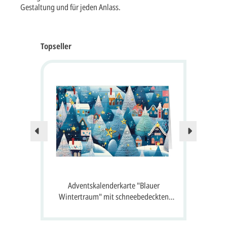
Gestaltung und für jeden Anlass.
Topseller
Nur no
 24
Adventskalenderkarte "Blauer
A
 Gruß
Wintertraum" mit schneebedeckten
S
Häusern, Tannen und 24 Fenster zum
Öffnen