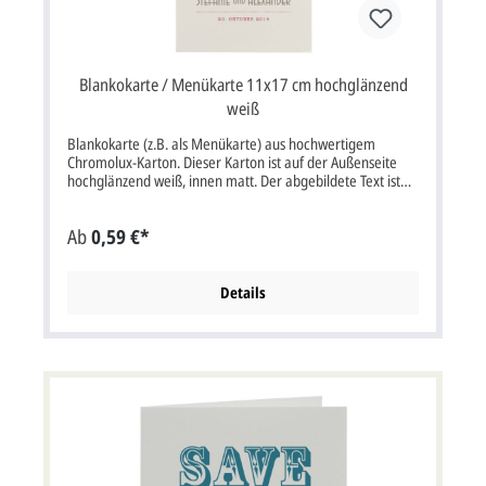
Blankokarte / Menükarte 11x17 cm hochglänzend
weiß
Blankokarte (z.B. als Menükarte) aus hochwertigem
Chromolux-Karton. Dieser Karton ist auf der Außenseite
hochglänzend weiß, innen matt. Der abgebildete Text ist
nur ein Beispiel und ist nicht vorgedruckt. Karte wird zu 2
Stück auf einem perforierten Bogen geliefert. Klappkarte
Ab
0,59 €*
im Format: 11x17 cm bxh (22x17 cm aufgeklappt bxh). Die
Druckfarbe für den Text/Namen bei dieser Karte ist frei
wählbar. Karte wird ohne Briefumschlag geliefert.
Details