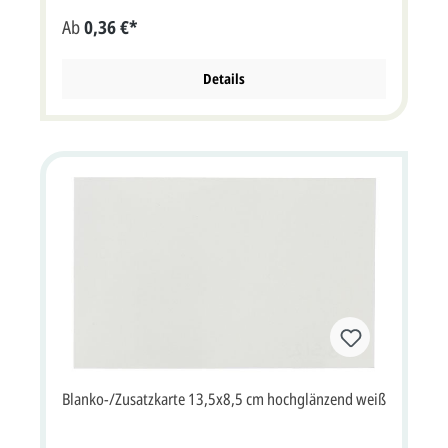
cm bxh (8,5x8 cm aufgeklappt bxh). Die Druckfarbe für
Ab
0,36 €*
den Text/Namen bei dieser Karte ist frei wählbar. Karte
wird ohne Briefumschlag geliefert.
Details
Blanko-/Zusatzkarte 13,5x8,5 cm hochglänzend weiß