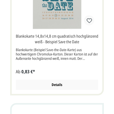
Blankokarte 14,8x14,8 cm quadratisch hochglänzend
weiß - Beispiel Save the Date
Blankokarte (Beispiel Save-the-Date-Karte) aus
hochwertigem Chromolux-Karton. Dieser Karton ist auf der
Außenseite hochglänzend weiß, innen matt. Der
abgebildete Text ist nur ein Beispiel und ist nicht
vorgedruckt. Diese Karte wird mit einem passendem,
Ab
0,83 €*
schneeweißem Briefumschlag geliefert. Klappkarte
quadratisch im Format: 14,8x14,8 cm bxh (29,6x14,8 cm
aufgeklappt bxh). Die Druckfarbe für den Text/Namen bei
dieser Karte ist frei wählbar. Kartenpreis inkl.
Details
Briefumschlag.