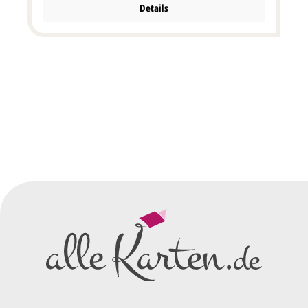
auswählen. Diese Karte wird mit einem passendem,
Details
schneeweißem Briefumschlag geliefert. Klappkarte
quadratisch im Format: 12x12 cm bxh (36x12 cm
aufgeklappt bxh). Die Druckfarbe für den Text/Namen bei
dieser Karte ist frei wählbar. Kartenpreis ist inkl.
Briefumschlag.