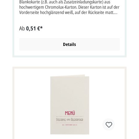
Blankokarte (z.B. auch als Zusatzeinladungskarte) aus
hochwertigem Chromolux-Karton. Dieser Karton ist auf der
Vorderseite hochglänzend weiß, auf der Rückseite matt.
Karte wird zu 4 Stück auf einem perforierten Bogen
geliefert. Diese Karte wird mit einem passendem,
Ab
0,51 €*
schneeweißem Briefumschlag geliefert. Karte im Format:
13,5x8,5 cm bxh (keine Klappkarte). Die Druckfarbe für
den Text/Namen bei dieser Karte ist frei wählbar.
Kartenpreis ist inkl. Briefumschlag.
Details