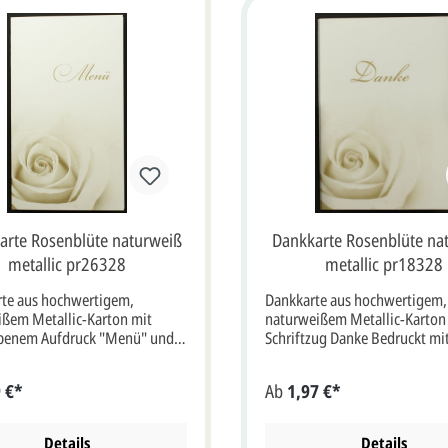
rte Rosenblüte naturweiß
Dankkarte Rosenblüte na
metallic pr26328
metallic pr18328
te aus hochwertigem,
Dankkarte aus hochwertigem,
ßem Metallic-Karton mit
naturweißem Metallic-Karton
rbenem Aufdruck "Menü" und
Schriftzug Danke Bedruckt mit
senblüte. Klappkarte im
sepiafarbenen Rosenblüte au
 10x17 cm bxh (20x17 cm
umhüllenden Transparent. Si
 €*
Ab
1,97 €*
Empfehlung als
ein eigenes Foto im Format bi
be für den Text/Namen bei
11x16,5 cm einkleben. Klappk
rte ist sepia, grau oder
Format: 11,5x17 cm bxh (23x
Details
Details