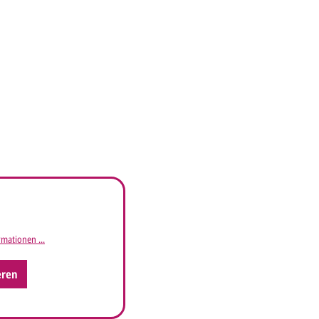
mationen ...
eren