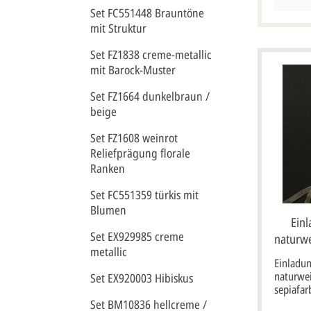
schwarz. Dieser Artikel wird oh
Set FC551448 Brauntöne
Briefumschl
mit Struktur
Karten: Einladungskarte Tischkarte
Dankkarte 
Set FZ1838 creme-metallic
mit Barock-Muster
Set FZ1664 dunkelbraun /
beige
Set FZ1608 weinrot
Reliefprägung florale
Ranken
Set FC551359 türkis mit
Blumen
Ein
Set EX929985 creme
naturw
metallic
Einladu
naturwei
Set EX920003 Hibiskus
sepiafar
Vorderse
Set BM10836 hellcreme /