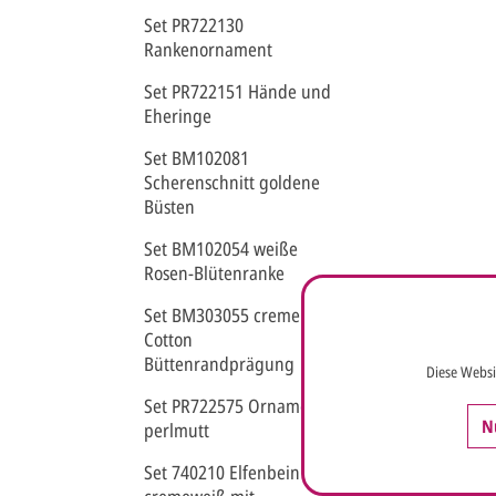
Set PR722130
Rankenornament
Set PR722151 Hände und
Eheringe
Set BM102081
Scherenschnitt goldene
Büsten
Set BM102054 weiße
Rosen-Blütenranke
Set BM303055 creme Pure
Cotton
Büttenrandprägung
Diese Websi
Set PR722575 Ornament
N
perlmutt
Set 740210 Elfenbein -