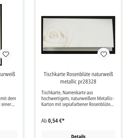
turweiß
Tischkarte Rosenblüte naturweiß
metallic pr28328
Tischkarte, Namenkarte aus
 mit dem
hochwertigem, naturweißem Metallic-
 einer
Karton mit sepiafarbener Rosenblüte. 6
f dem
Karten werden zusammen auf einem
e können
perforierten Bogen geliefert.
Ab
0,54 €*
s max.
Klappkarte im Format: 8,5x4 cm bxh
arte im
(8,5x8 cm aufgeklappt). Unsere
17 cm
Empfehlung als Druckfarbe für den
Details