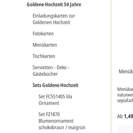
Goldene Hochzeit 50 Jahre
Einladungskarten zur
Goldenen Hochzeit
Fotokarten
Menükarten
Tischkarten
Servietten - Deko -
Menüka
Gästebücher
Sets Goldene Hochzeit
Menükar
naturwei
Set FC551405 lila
sepiafa
Ornament
einer Ro
Format:
Set FZ1870
Ab
1,49
aufgeklappt). Unsere 
Blumenornament
Druckfar
schokobraun / maigrün
dieser Ka