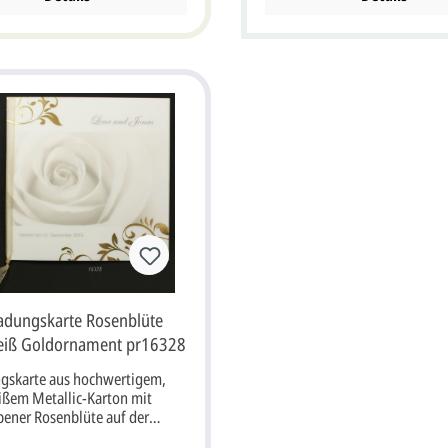
ne
aufgeklappt). Unsere Empfehlung als
ag geliefert. Passende
Druckfarbe für den Text/Name
dieser Karte ist sepia, grau od
Menükarte pr16328
schwarz. Dieser Artikel wird m
pr28328 pr18328 pr26328
Briefumschlag geliefert. Passende
Karten: Einladungskarte Tischkarte
Dankkarte Menükarte pr16328
pr28328 pr18328 pr26328
ladungskarte Rosenblüte
eiß Goldornament pr16328
ngskarte aus hochwertigem,
ßem Metallic-Karton mit
bener Rosenblüte auf der
ite. Umhüllt wird die Karte