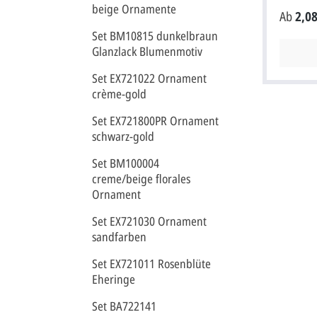
von eine
beige Ornamente
Ab
2,08
zwei Eck
versehen
Set BM10815 dunkelbraun
wird mit
Glanzlack Blumenmotiv
einem p
geliefer
Set EX721022 Ornament
Format:
crème-gold
cm aufgeklappt
wegen i
Set EX721800PR Ornament
Postporto 
schwarz-gold
Empfehlu
Text/Nam
Set BM100004
grau oder schwarz
creme/beige florales
Briefumschlag. Pa
Einladun
Ornament
Menükarte pr16328 pr2832
Set EX721030 Ornament
sandfarben
Set EX721011 Rosenblüte
Eheringe
Set BA722141