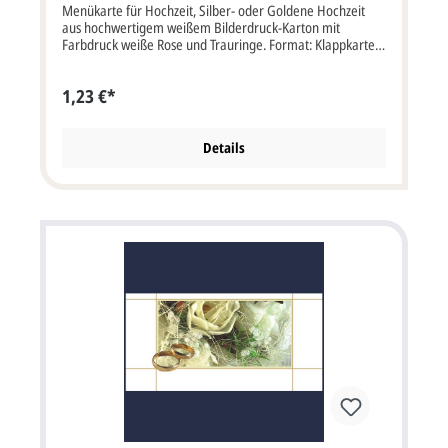
Menükarte für Hochzeit, Silber- oder Goldene Hochzeit
aus hochwertigem weißem Bilderdruck-Karton mit
Farbdruck weiße Rose und Trauringe. Format: Klappkarte
11x17 cm (offen 22x17 cm). Kartenpreis ist inklusive
Briefumschlag, ein passender Briefumschlag wird
1,23 €*
automatisch mitgeliefert.
Details