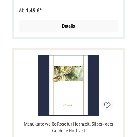
Briefumschlag, ein passender Briefumschlag wird
Ab
1,49 €*
automatisch mitgeliefert.
Details
Menükarte weiße Rose für Hochzeit, Silber- oder
Goldene Hochzeit