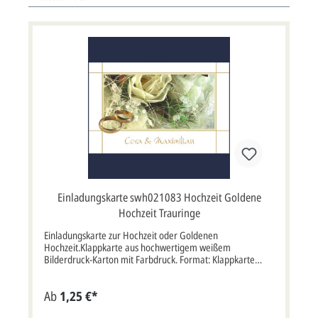
Einladungskarte swh021083 Hochzeit Goldene
Hochzeit Trauringe
Einladungskarte zur Hochzeit oder Goldenen
Hochzeit.Klappkarte aus hochwertigem weißem
Bilderdruck-Karton mit Farbdruck. Format: Klappkarte
17x11 cm (offen 34x11 cm querdoppelt). Kartenpreis ist
inklusive Briefumschlag, ein passender Briefumschlag wird
Ab
1,25 €*
automatisch mitgeliefert.