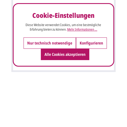
Tischkarte weiße Rose für Hochzeit Silber- oder
Goldene Hochzeit
Cookie-Einstellungen
Tischkarte mit Motivdruck weiße Rose und Trauringe für
Diese Website verwendet Cookies, um eine bestmögliche
Hochzeit, Silber- oder Goldene Hochzeit aus
Erfahrung bieten zu können.
Mehr Informationen ...
hochwertigem weißem Bilderdruck-Karton. Format:
Klappkarte (Aufsteller) 9x4,5 cm (offen 9x9 cm).
Nur technisch notwendige
Konfigurieren
0,50 €*
Alle Cookies akzeptieren
Details