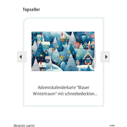
Topseller
Nur no
 24
Adventskalenderkarte "Blauer
A
 Gruß
Wintertraum" mit schneebedeckten
S
Häusern, Tannen und 24 Fenster zum
Öffnen