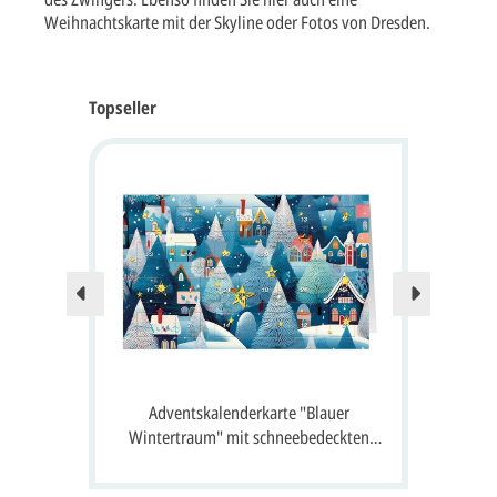
Weihnachtskarte mit der Skyline oder Fotos von Dresden.
Topseller
Nur no
 24
Adventskalenderkarte "Blauer
A
 Gruß
Wintertraum" mit schneebedeckten
S
Häusern, Tannen und 24 Fenster zum
Öffnen