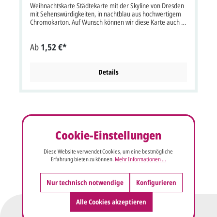
Weihnachtskarte Städtekarte mit der Skyline von Dresden
mit Sehenswürdigkeiten, in nachtblau aus hochwertigem
Chromokarton. Auf Wunsch können wir diese Karte auch in
anderer Farbe oder mit Logodruck oder Laserausschnitt
liefern. Diese Karte wird mit einem passendem
Ab
1,52 €*
Briefumschlag geliefert. Klappkarte im Format: 21x10,5
cm bxh (21x21 cm bxh aufgeklappt). Unsere Empfehlung
als Druckfarbe für den Text/Namen bei dieser Karte ist
blau, grau oder schwarz. Kartenpreis ist inkl.
Details
Briefumschlag.
Cookie-Einstellungen
Diese Website verwendet Cookies, um eine bestmögliche
Erfahrung bieten zu können.
Mehr Informationen ...
Nur technisch notwendige
Konfigurieren
Alle Cookies akzeptieren