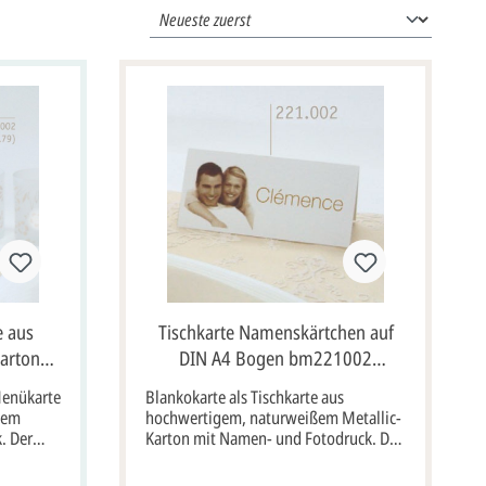
e aus
Tischkarte Namenskärtchen auf
arton
DIN A4 Bogen bm221002
Blankokarte
Menükarte
Blankokarte als Tischkarte aus
ßem
hochwertigem, naturweißem Metallic-
. Der
Karton mit Namen- und Fotodruck. Der
in
abgebildete Aufdruck ist nur ein
uckt!
Beispiel und ist nicht vorgedruckt!