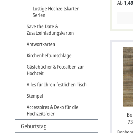
Ab
1,49
die Foto
Lustige Hochzeitskarten
35 Stück
Serien
cm Breit
Ihre Wü
Save the Date &
Sie im T
angeben.
Zusatzeinladungskarten
Entwurf 
Email zu
Antwortkarten
lange n
bis alles
Kirchenheftumschläge
Schrifta
Karte is
Gästebücher & Fotoalben zur
Weitere 
Hochzeit
Kartenpr
und inkl
Alles für Ihren festlichen Tisch
Stempel
Accessoires & Deko für die
Hochzeitsfeier
Bo
73
Geburtstag
Bonbonn