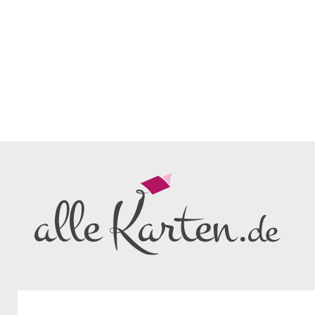
lichtig aufgedruckt haben
müssten Sie dies rechts bei
ckoptionen auswählen.
bestellmenge 50 Stück.
ng und Format nur als Muster
dere Formate/Gestaltungen
und
n zu diesem Aritkel finden Sie