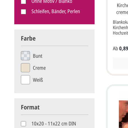
Ohne Motiv / Blanko
Kirch
Schleifen, Bänder, Perlen
creme
Blankoka
Kirchenh
Hochzei
Farbe
hochwer
Karton m
Ab
0,89
abgebild
Beispiel
Bunt
Creme
Weiß
Format
10x20 - 11x22 cm DIN