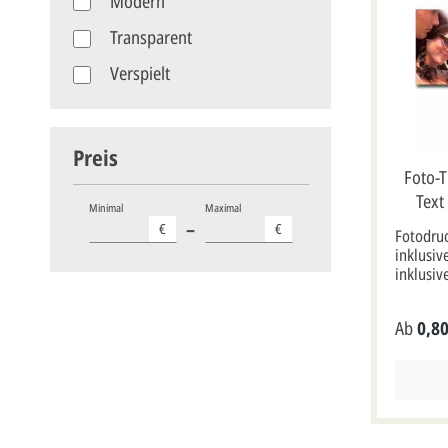
Modern
cm(Gesta
Beispiel
Transparent
Formate
Fotodruc
Verspielt
Stückpre
Mindest
Preis
Foto-T
Text
Minimal
Maximal
–
€
€
Fotodruc
inklusiv
inklusiv
ist nur e
für Sie 
Ab
0,80
gestaltet. Passende Hochzeits
Bestell-
Bestell-
Bestell-
erhältlich. Klappkarte, Größe:
Fotodruc
Wenn Sie