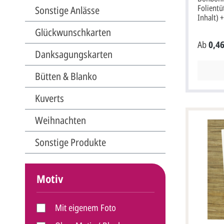
Folientü
Sonstige Anlässe
Inhalt) 
vorperf
Glückwunschkarten
Verschli
Ab
0,46
aus hoc
Danksagungskarten
Metallic
Namendr
Aufdruck 
Bütten & Blanko
nicht vo
Format: 
Kuverts
aufgeklappt). Die Druc
Text/Nam
Weihnachten
wählbar.
Sonstige Produkte
Motiv
Mit eigenem Foto