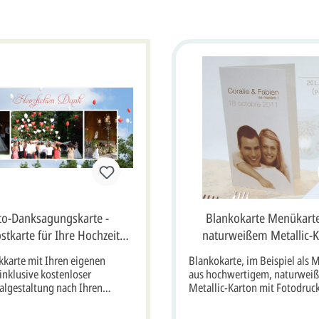
to-Danksagungskarte -
Blankokarte Menükart
stkarte für Ihre Hochzeits-
naturweißem Metallic-K
Bilder
bm201002
karte mit Ihren eigenen
Blankokarte, im Beispiel als 
 inklusive kostenloser
aus hochwertigem, naturwei
algestaltung nach Ihren
Metallic-Karton mit Fotodruck
. Sie senden uns Ihre
abgebildete Aufdruck ist nur e
n Fotos, wir gestalten Ihnen
Beispiel und ist nicht vorgedr