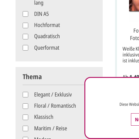
lang
DIN A5
Hochformat
Fo
Quadratisch
Foto
Querformat
Weiße Kl
inklusiv
ist inkl
und inkl
Vorderse
Thema
Ab
1,49
gezeigte
Beispiel.
individu
Elegant / Exklusiv
gestalte
erhalten
Diese Websi
Floral / Romantisch
Entwürf
Foto. Passende Menükarte Bestell-Nr.:
Klassisch
FKM0010,
N
FKD0010 
Maritim / Reise
FKT0010 
Klappkar