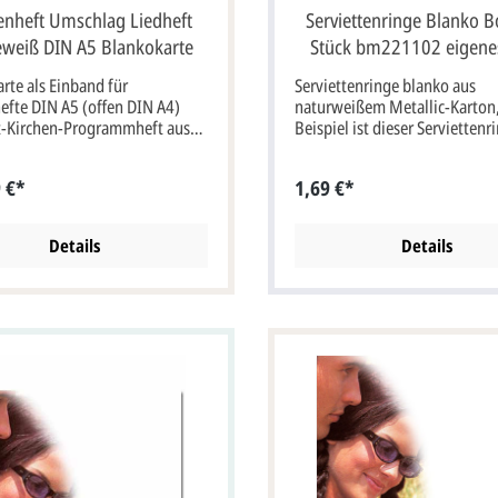
enheft Umschlag Liedheft
Serviettenringe Blanko 
weiß DIN A5 Blankokarte
Stück bm221102 eigene
rte als Einband für
Serviettenringe blanko aus
efte DIN A5 (offen DIN A4)
naturweißem Metallic-Karton
t-Kirchen-Programmheft aus
Beispiel ist dieser Serviettenr
tigem, naturweißem Metallic-
Foto- und Namendruck bedruc
it Beispiel Fotodruck. Der
abgebildete Aufdruck ist nur e
 €*
1,69 €*
ete Aufdruck ist nur ein
Beispiel und ist nicht
 und ist nicht vorgedruckt!
vorgedruckt!Ebenso können S
Serviettenring als Platzkarte m
Details
Details
Gästenamendruck verwenden
Ihrem Gast seinen Sitzplatz
anzuzeigen. Druckbogen mit 5
vorperforierten Serviettenrin
Passende Karten: