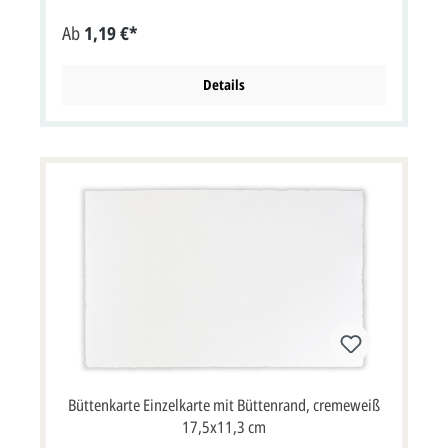
"Profi gestalten lassen" oder "Selbst gestalten" Jetzt
Ab
1,19 €*
Design bearbeiten auswählen. Mit der Option "Selbst
gestalten" können Sie auch den royalblauen Schriftzug
"Einladung zum Achtzigsten" in Farbe und Schriftart
bearbeiten/ändern.Ebenso können wir auf die
Details
Briefumschläge Ihren Absender oder auch die
Empfängeradressen aufdrucken. Einzelkarte im Format:
11,5 x 17 cm Breite x Höhe. Die Karte wird mit einem
cremefarbenem Bütten-Briefumschlag geliefert.Zu dieser
Bütten-Karte gibt es eine passende Menükarte, Tischkarte,
Einladungskarte, Dankkarte und Kirchenheft.Die
Büttenkarte wird mit einem passenden Büttenkuvert
geliefert.Karte im Format: 17 x 11,5 cm Breite x Höhe
(keine Klappkarte).
Büttenkarte Einzelkarte mit Büttenrand, cremeweiß
17,5x11,3 cm