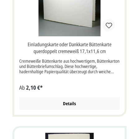
Schriftzug oder innen mit Ihrem Einladungstext bedrucken
sollen, müssten Sie die Option "Artikel bedrucken lassen"
auswählen. Auch der mitgelieferte cremefarbene
Briefumschlag ist mit einem edlen Büttenrand
versehen.Diese Büttenklappkarte eignet sich für eine
Silberhochzeit, ein Geburtstagsjubiläum oder andere
Festlichkeiten. Nutzen Sie gerne unsere Beispieldrucke als
Anregung für Ihren eigenen Einladungstext. Bei Fragen
Einladungskarte oder Dankkarte Büttenkarte
stehen wir Ihnen gerne hilfreich zur Seite und setzen Ihre
Wünsche durch langjährige Erfahrung in hochwertiger
querdoppelt cremeweiß 17,1x11,6 cm
Qualität um. Die Einladungskarte wird mit einem
passenden Büttenkuvert geliefert. Einladungskarte im
Cremeweiße Büttenkarte aus hochwertigem, Büttenkarton
Format: 17 x 11,5 cm Breite x Höhe (aufgeklappt: 34 x 11,5
und Büttenbriefumschlag. Diese hochwertige,
cm Breite x Höhe). Unsere Empfehlung als Druckfarbe für
hadernhaltige Papierqualität überzeugt durch weiche
den Text ist grau wie im Beispiel.Die verwendete Schriftart
Haptik und vier echten Büttenränder. Klappkarte, Format:
im Beispieltext ist: Minion SC und Florence.
17,1x11,6 cm bxh (34,2x11,6 cm bxh aufgeklappt).Der
Ab
2,10 €*
Kartenpreis ist inklusive Bütten-Briefumschlag.
Details