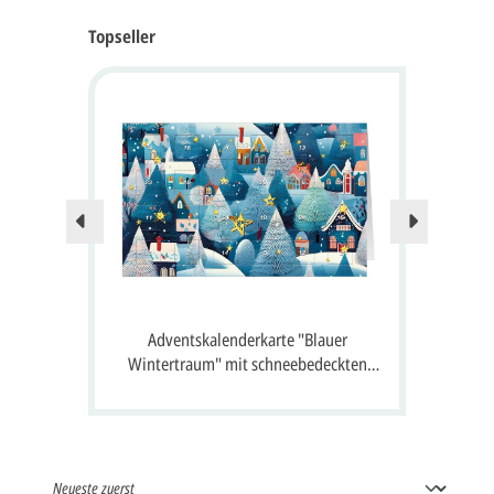
Topseller
Nur no
 24
Adventskalenderkarte "Blauer
A
 Gruß
Wintertraum" mit schneebedeckten
S
Häusern, Tannen und 24 Fenster zum
Öffnen