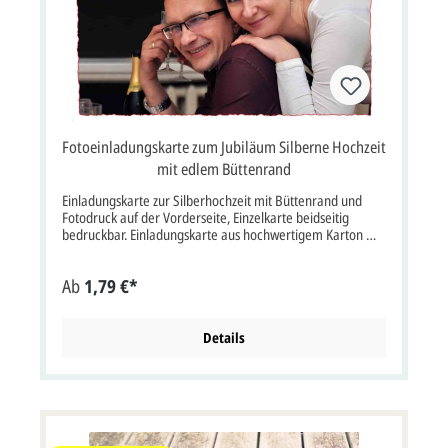
Fotoeinladungskarte zum Jubiläum Silberne Hochzeit
mit edlem Büttenrand
Einladungskarte zur Silberhochzeit mit Büttenrand und
Fotodruck auf der Vorderseite, Einzelkarte beidseitig
bedruckbar. Einladungskarte aus hochwertigem Karton mit
Büttenrand im Format 11 x 17 cm Breite x Höhe auf 300
g/m² Karton.Die Vorderseite wird vollflächig mit einem
Ab
1,79 €*
Foto des Jubelpaares bedruckt. Auf die Rückseite der
Einladungskarte wird der Einladungstext für die Gäste
gedruckt.Ein besonderer Hingucker ist der ausgefranste
Rand in Büttenart.Bitte beachten Sie: Die Einladungskarte
Details
wird standardmäßig ohne Briefumschlag geliefert. Wählen
Sie bitte über die Optionen Ihren gewünschten
Briefumschlag aus. Farbe weiß Format Einzelkarte 11 x 17
cm Breite x Höhe (keine Klappkarte) Papier und
Grammatur Designkarton, Grammatur: 300g/m² Kuvert /
Briefumschlag: mit oder ohne Briefumschlag möglich,