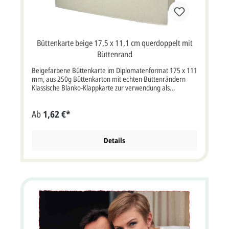
Büttenkarte beige 17,5 x 11,1 cm querdoppelt mit
Büttenrand
Beigefarbene Büttenkarte im Diplomatenformat 175 x 111
mm, aus 250g Büttenkarton mit echten Büttenrändern
Klassische Blanko-Klappkarte zur verwendung als
Einladungskarte, Briefkarte oder
Danksagungskarte.Büttenkarte aus edlem beigefarbenem
Ab
1,62 €*
250g/qm Bütten-Karton mit Büttenrand.Die Karte kann
komplett nach Ihren Wünschen mit Text und Ihren eigenen
Fotos gestaltet und gedruckt werden.Wenn Sie die Karte
mit Ihrem Text, Namen, Logo oder Foto drucken lassen
Details
möchten, wählen Sie bitte die Option "Artikel bedrucken
lassen" Klappkarte, querdoppelt Format: ca. 17,5 x 11,1
cm bxh (35,0 x 11,1 cm aufgeklappt). Diese Karte wird
ohne Briefumschlag geliefert.