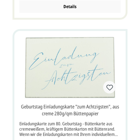
langjährige Erfahrung in hochwertiger Qualität um. Wenn
wir die Büttenkarte für Sie mit Ihrem Wunschtext und Foto
Details
bedrucken sollen, müssten Sie die Option "Artikel
bedrucken lassen" auswählen.Zu dieser Bütten-Karte gibt
es eine passende Menükarte, Tischkarte, Einladungskarte,
Dankkarte und Kirchenheft.Die Büttenkarte wird mit einem
passenden Büttenkuvert geliefert.Karte im Format: 17 x
11,5 cm Breite x Höhe (keine Klappkarte).
Geburtstag Einladungskarte "zum Achtzigsten", aus
creme 280g/qm Büttenpapier
Einladungskarte zum 80. Geburtstag - Büttenkarte aus
cremeweißem, kräftigem Büttenkarton mit Büttenrand.
Wenn wir die Einladungskarten mit Ihrem individuellem
Einladungstext bedrucken sollen, müssten Sie die Option