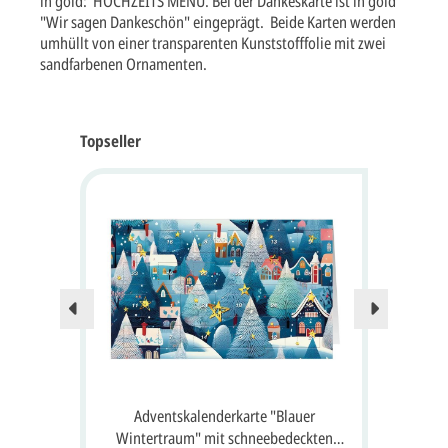
in gold: HOCHZEITS MENU. Bei der Dankeskarte ist in gold
"Wir sagen Dankeschön" eingeprägt. Beide Karten werden
umhüllt von einer transparenten Kunststofffolie mit zwei
sandfarbenen Ornamenten.
Topseller
Nur no
 24
Adventskalenderkarte "Blauer
A
 Gruß
Wintertraum" mit schneebedeckten
S