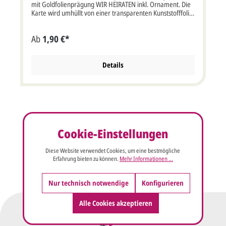
mit Goldfolienprägung WIR HEIRATEN inkl. Ornament. Die
Karte wird umhüllt von einer transparenten Kunststofffolie
mit zwei sandfarbenen Ornamenten. Der Texteindruck
erfolgt bei diesem Produkt direkt auf die Karte. Klappkarte
Ab
1,90 €*
quadratisch im Format: 15x15 cm Breite x Höhe (30x15
cm aufgeklappt). Diese Karte muss wegen ihres Formates
mit erhöhtem Postporto frankiert werden. Unsere
Empfehlung als Druckfarbe für den Namen/Text bei dieser
Details
Karte ist braun, grau oder schwarz. Die verwendete
Schriftart beim Muster-Druck dieser Karte ist: Bernhard
Modern Std. Weitere Schriftmuster finden Sie hier.
Kartenpreis ist inkl. Briefumschlag.
Cookie-Einstellungen
Diese Website verwendet Cookies, um eine bestmögliche
Erfahrung bieten zu können.
Mehr Informationen ...
Nur technisch notwendige
Konfigurieren
Alle Cookies akzeptieren