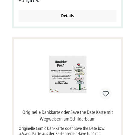
bedanken Sie sich bei Ihren Gästen und Gratulanten für
die erhaltenen Geschenke. Klappkarte im Hochformat:
11,5 x 17 cm Breite x Höhe (aufgeklappt 23 x 17 cm Breite
Details
x Höhe). Zu diese Karte wird ein passender Briefumschlag
geliefert.
Originelle Dankkarte oder Save the Date Karte mit
Wegweisern am Schilderbaum
Originelle Comic Dankkarte oder Save the Date bzw.
u.A.w.g. Karte aus der Kartenserie "Have fun" mit