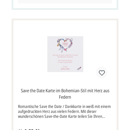
auf der rechten Seite eine Holzbohle zu sehen. Eine Kette
mit vier Gläsern ist mit je einem Buchstaben versehen.
Zusammen ergibt sich das Wort "Love". Der im Muster
aufgedruckte Text ist nur ein Gestaltungsbeispiel und auf
den Karten noch nicht aufgedruckt. Sie können diese Karte
somit als Dankkarte, Save the Date Karte oder Zusatz-
Einladungskarte verwenden. Karte, quadratisch im Format:
12x12 cm Breite x Höhe (keine Klappkarte). Diese Karte
wird mit einem passenden Briefumschlag geliefert.
Save the Date Karte im Bohemian-Stil mit Herz aus
Federn
Romantische Save the Date / Dankkarte in weiß mit einem
aufgedruckten Herz aus vielen Federn. Mit dieser
wunderschönen Save-the-Date Karte teilen Sie Ihren
Gästen Ihren Hochzeitstermin mit. Diese Karte ist auch gut
als Dankkarte geeignet um sich für ein tolles Fest bei der