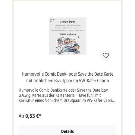
Humorvolle Comic Dank- oder Save the Date Karte
mit fröhlichem Brautpaar im VW-Käfer Cabrio
Humorvolle Comic Dankkarte oder Save the Date bzw.
u.A.w.g. Karte aus der Kartenserie "Have fun" mit
Karikatur eines fröhlichem Brautpaar im VW-Käfer Cabrio.
Einseiten Karte aus exklusivem, weißem Metallickarton mit
Motivdruck.Dies witzige Karte können Sie als Save the
Ab
0,53 €*
Date, u.A.w.g. Karte oder als Danksagungskarte
verwenden. Karte, quadratisch im Format: 12x12 cm
Breite x Höhe (keine Klappkarte).Diese Karte wird mit
einem passenden Briefumschlag geliefert. Die Karte wird
Details