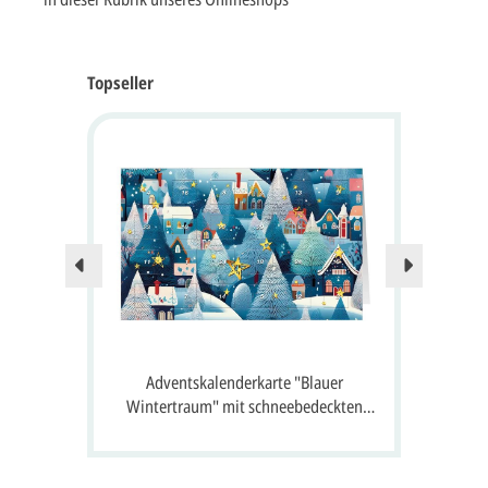
Topseller
Nur no
 24
Adventskalenderkarte "Blauer
A
 Gruß
Wintertraum" mit schneebedeckten
S
Häusern, Tannen und 24 Fenster zum
Öffnen