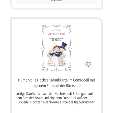
sollen, müsstet Ihr die Option "Profi gestalten lassen" oder
"Jetzt selbst gestalten" auswählen.Ebenso können wir auf
die Briefumschläge Euren Absender oder auch die
Empfänger-Adressen aufdrucken. Einzelkarte im Format
110x170 mm Breite x Höhe. Der Kartenpreis ist inklusive
Briefumschlag. Farbe (vorne / innen) weiß, bunt / weiß,
bunt Format: Einzelkarte 11x17 cm Breite x Höhe Papier:
Designkarton weiß Kuvert / Briefumschlag: Ja, inklusive
Porto: kann als Standardbrief versendet werden, mehr
Infos Lieferumfang: Dankkarte, Briefumschlag Passend
aus der gleichen Serie:
Humorvolle Hochzeitsdankkarte im Comic-Stil mit
eigenem Foto auf der Rückseite
Lustige Dankkarte nach der Hochzeit mit Bräutigam auf
dem Arm der Braut und eigenem Fotodruck auf der
Rückseite. Hochzeits-Dankkarte als beidseitig bedruckbare
Einzelkarte aus Designkarton im Format 11 x 17 cm Breite
x Höhe.Die Vorderseite ist im lustigem Comic-Stil mit