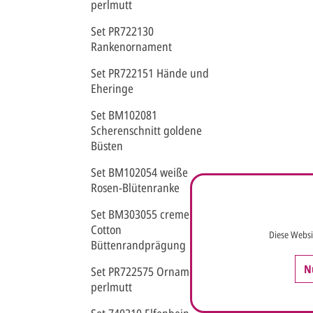
perlmutt
Set PR722130
Rankenornament
Set PR722151 Hände und
Eheringe
Set BM102081
Scherenschnitt goldene
Büsten
Set BM102054 weiße
Rosen-Blütenranke
Set BM303055 creme Pure
Cotton
Diese Websi
Büttenrandprägung
N
Set PR722575 Ornament
perlmutt