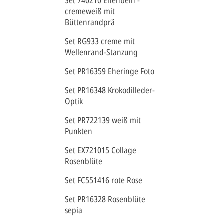
Set 740210 Elfenbein -
cremeweiß mit
Büttenrandprä
Set RG933 creme mit
Wellenrand-Stanzung
Set PR16359 Eheringe Foto
Set PR16348 Krokodilleder-
Optik
Set PR722139 weiß mit
Punkten
Set EX721015 Collage
Rosenblüte
Set FC551416 rote Rose
Set PR16328 Rosenblüte
sepia