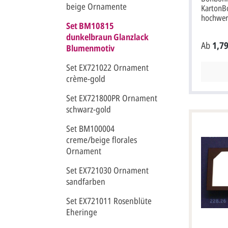
beige Ornamente
KartonB
hochwer
Set BM10815
Design-K
dunkelbraun Glanzlack
Anhängek
Ab
1,79
7x6,5 cm
Blumenmotiv
Druckfar
braun.
Set EX721022 Ornament
crème-gold
Set EX721800PR Ornament
schwarz-gold
Set BM100004
creme/beige florales
Ornament
Set EX721030 Ornament
sandfarben
Set EX721011 Rosenblüte
Eheringe