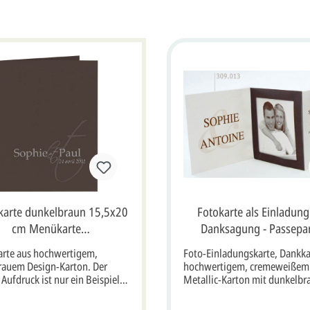
karte dunkelbraun 15,5x20
Fotokarte als Einladun
cm Menükarte
Danksagung - Passepa
Kirchenheftumschlag
Blankokarte mit Fotor
arte aus hochwertigem,
Foto-Einladungskarte, Dankka
rauem Design-Karton. Der
hochwertigem, cremeweißem
 Aufdruck ist nur ein Beispiel
Metallic-Karton mit dunkelb
nicht vorgedruckt. Diese Karte
Passepartout. Sie können ein 
t einem cremefarbenem
Foto im Format ca. 10x10 cm