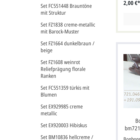
2,00 €
Briefums
Set FC551448 Brauntöne
Format:
mit Struktur
aufgekla
Set FZ1838 creme-metallic
mit Barock-Muster
Set FZ1664 dunkelbraun /
beige
Set FZ1608 weinrot
Reliefprägung florale
Ranken
Set FC551359 türkis mit
Blumen
Set EX929985 creme
metallic
B
Set EX920003 Hibiskus
bm721
Set BM10836 hellcreme /
Bonbonn