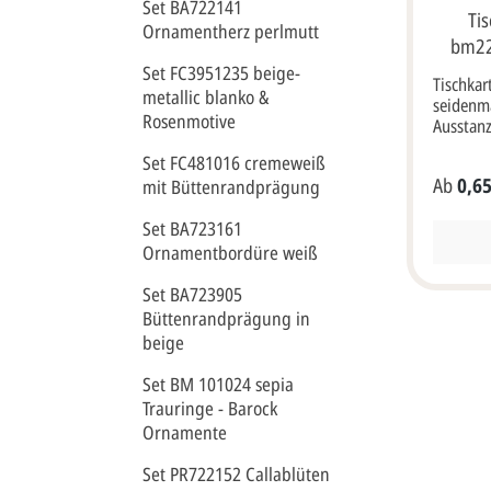
Set BA722141
Ti
Ornamentherz perlmutt
bm22
Set FC3951235 beige-
Tischkar
metallic blanko &
seidenm
Rosenmotive
Ausstanz
Klappkar
Set FC481016 cremeweiß
(10x8 cm au
Ab
0,65
mit Büttenrandprägung
Menükar
Briefums
Set BA723161
Ornamentbordüre weiß
Set BA723905
Büttenrandprägung in
beige
Set BM 101024 sepia
Trauringe - Barock
Ornamente
Set PR722152 Callablüten