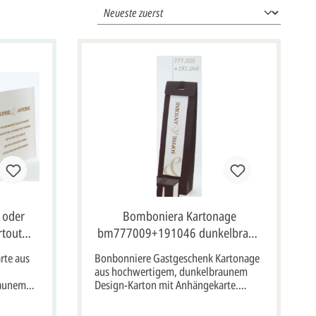
g oder
Bomboniera Kartonage
rtout
bm777009+191046 dunkelbraun
ahmen
Gastgeschenk
rte aus
Bonbonniere Gastgeschenk Kartonage
aus hochwertigem, dunkelbraunem
raunem
Design-Karton mit Anhängekarte.
eigenes
Format: 18x5 cm bxh. Unsere
 bxh
Empfehlung als Druckfarbe für den