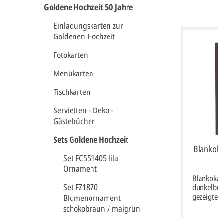
Goldene Hochzeit 50 Jahre
Einladungskarten zur
Goldenen Hochzeit
Fotokarten
Menükarten
Tischkarten
Servietten - Deko -
Gästebücher
Sets Goldene Hochzeit
Blanko
Set FC551405 lila
Ornament
Blankok
Set FZ1870
dunkelb
gezeigte
Blumenornament
und ist 
schokobraun / maigrün
wird mi