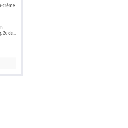
Einladungskarte: Bestell-Nr.: bm22896
n-crème
Der Kartenpreis ist inklusive
Briefumschlag.
em
. Zu der
benes
enu" und
 bxh.