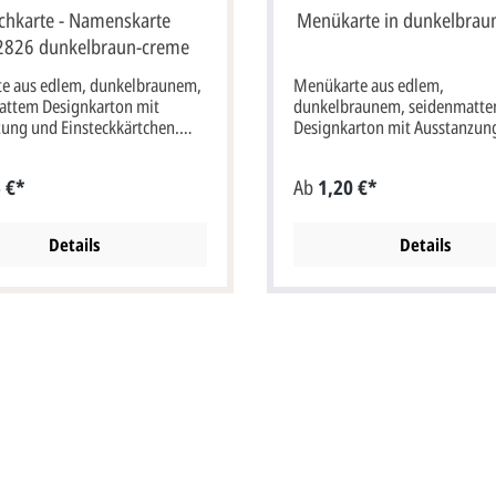
schkarte - Namenskarte
Menükarte in dunkelbrau
826 dunkelbraun-creme
te aus edlem, dunkelbraunem,
Menükarte aus edlem,
attem Designkarton mit
dunkelbraunem, seidenmatt
ung und Einsteckkärtchen.
Designkarton mit Ausstanzung
te, Format: 10x4 cm bxh.
Klappkarte wird ein crèmefar
fgeklappt bxh) Tisch- und
Einlageblatt mit Aufdruck "M
 €*
Ab
1,20 €*
ten werden ohne
"&" Zeichen plano geliefert.
chlag geliefert.
Klappkarte, Format: 10x17 cm
(20x17 cm aufgeklappt bxh Tisch- und
Details
Details
Menükarten werden ohne
Briefumschlag geliefert.