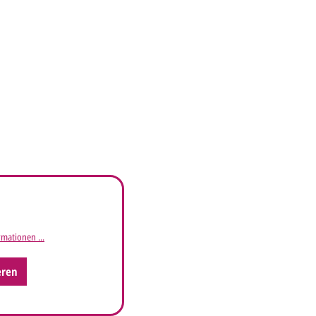
mationen ...
eren