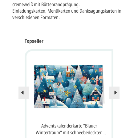
cremeweiß mit Büttenrandprägung.
Einladungskarten, Menükarten und Danksagungskarten in
verschiedenen Formaten.
Topseller
Nur no
 24
Adventskalenderkarte "Blauer
A
 Gruß
Wintertraum" mit schneebedeckten
S