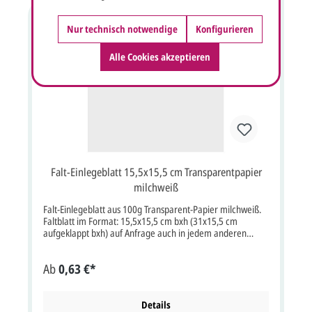
verwenden: Bestell-Nr.: pr720701 Zu der Karte gibt es
gegen Aufpreis verschiedene Bänder. Hier finden Sie das
Nur technisch notwendige
Konfigurieren
bordeauxrote Schmuckband Hier finden Sie das braune
Schmuckband
Alle Cookies akzeptieren
Falt-Einlegeblatt 15,5x15,5 cm Transparentpapier
milchweiß
Falt-Einlegeblatt aus 100g Transparent-Papier milchweiß.
Faltblatt im Format: 15,5x15,5 cm bxh (31x15,5 cm
aufgeklappt bxh) auf Anfrage auch in jedem anderen
Format lieferbar. Bitte beachten Sie auch die Detailansicht
des Einlegers. Klicken Sie hier für eine große Ansicht der
Ab
0,63 €*
Karte. Individueller Text- und Nameneindruck ist im
Kartenpreis nicht enthalten, dieser kann hier extra bestellt
werden. Alle unsere Kartenpreise sind inkl. deutscher
MwSt. und inkl. Briefumschlag. Muster ohne Texteindruck
Details