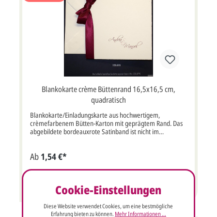
Blankokarte crème Büttenrand 16,5x16,5 cm,
quadratisch
Blankokarte/Einladungskarte aus hochwertigem,
crèmefarbenem Bütten-Karton mit geprägtem Rand. Das
abgebildete bordeauxrote Satinband ist nicht im
Kartenpreis inklusive. Das Band ist separat zu bestellen
Art.Nr.: pr720879X, alternativ gibt es das Band auch in
Ab
1,54 €*
braun mit der Art-Nr.: pr1266s Klappkarte, quadratisch im
Format: 16,5x16,5 cm bxh (33x16,5 cm aufgeklappt).
Passende Blankokarte 11,5x17 cm Klappkarte,
hochdoppel, z.B. als Menükarte zu verwenden: Bestell-Nr.:
Details
Cookie-Einstellungen
pr720880 Passende Blankokarte 17x11,5 cm Klappkarte,
querdoppel-lang, z.B. als Danksagungskarte zu verwenden:
Bestell-Nr.: pr720881 Passende Blankokarte 13,5x9,2 cm,
Diese Website verwendet Cookies, um eine bestmögliche
z.B. als Danksagungskarte oder Save the Date Karte zu
Erfahrung bieten zu können.
Mehr Informationen ...