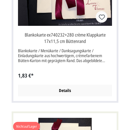
Blankokarte ex740232+280 crème Klappkarte
17x11,5 cm Büttenrand
Blankokarte / Menükarte / Danksagungskarte /
Einladungskarte aus hochwertigem, crèmefarbenem
Bütten-Karton mit geprägtem Rand. Das abgebildete
bordeauxrote Satinband ist nicht im Kartenpreis inklusive.
Das Band ist separat zu bestellen Art.Nr.: pr720879X,
1,83 €*
alternativ gibt es das Band auch in braun mit der Art-Nr.:
pr1266s Klappkarte, im Format: 17x11,5 cm bxh (34x11,5
cm aufgeklappt).
Details
Nicht auf Lager