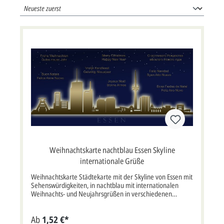
Weihnachtskarte nachtblau Essen Skyline
internationale Grüße
Weihnachtskarte Städtekarte mit der Skyline von Essen mit
Sehenswürdigkeiten, in nachtblau mit internationalen
Weihnachts- und Neujahrsgrüßen in verschiedenen
Sprachen. Angefertigt aus hochwertigem Chromokarton.
Auf Wunsch können wir diese Karte auch in anderer Farbe,
Ab
1,52 €*
und anderen Sprachen oder mit Logodruck oder