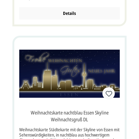
Laserausschnitt ganz individuell nach Ihren Wünschen
liefern. Diese Karte wird mit einem passendem
Briefumschlag geliefert. Klappkarte im Format: 21x10,5
Details
cm bxh (21x21 cm bxh aufgeklappt). Unsere Empfehlung
als Druckfarbe für den Text/Namen bei dieser Karte ist
blau, grau oder schwarz. Kartenpreis ist inkl.
Briefumschlag.
Weihnachtskarte nachtblau Essen Skyline
Weihnachtsgruß DL
Weihnachtskarte Städtekarte mit der Skyline von Essen mit
Sehenswürdigkeiten, in nachtblau aus hochwertigem