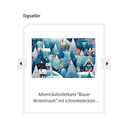
Topseller
Nur no
 24
Adventskalenderkarte "Blauer
A
 Gruß
Wintertraum" mit schneebedeckten
S
Häusern, Tannen und 24 Fenster zum
Öffnen