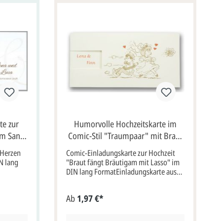
te zur
Humorvolle Hochzeitskarte im
im Sand,
Comic-Stil "Traumpaar" mit Braut
und Bräutigam, DIN lang
"Herzen
Comic-Einladungskarte zur Hochzeit
N lang
"Braut fängt Bräutigam mit Lasso" im
DIN lang FormatEinladungskarte aus
druck-
naturweißem Design-Karton im Format
eite.Zwei
DIN lang.Die Karte besticht durch eine
Ab
1,97 €*
en
liebevoll gezeichnete Comic-
umkrone
Illustration.Eine Braut im wallenden
besticht
Kleid fängt ihren Bräutigam mit dem