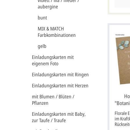
violett / lila / flieder /
Brautpaa
aubergine
originel
Autos si
bunt
Blechdos
befesti
MIX & MATCH
steht de
Farbkombinationen
Banderol
Schlitzu
gelb
an der K
Namen o
Einladungskarten mit
werden. 
eigenem Foto
für Ihre
Hochzeit
Einladungskarten mit Ringen
aufgekla
Einladun
Einladungskarten mit Herzen
bedrucken solle
Option "
Ho
mit Blumen / Blüten /
"Selbst 
"Botani
Pflanzen
Klappkar
15,5x15,
Eukal
Florale 
Einladungskarten mit Baby,
Karte mu
im Kraft
erhöhtem
zur Taufe / Traufe
Rückseit
Kartenpr
Greenery