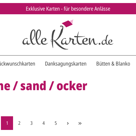
Exklusive Karten - für besondere Anlässe
ückwunschkarten
Danksagungskarten
Bütten & Blanko
e / sand / ocker
1
2
3
4
5