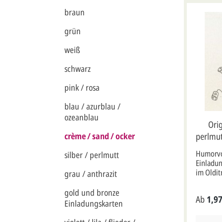
braun
grün
weiß
schwarz
pink / rosa
blau / azurblau /
ozeanblau
Orig
perlmut
crème / sand / ocker
im Old
Humorvo
silber / perlmutt
Einladun
im Oldit
grau / anthrazit
Herzen u
Hochzeit
gold und bronze
Ab
1,97
perlmutt
Einladungskarten
Banderol
Vorderse