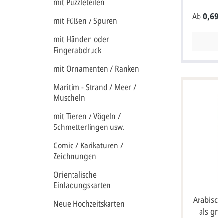
mit Puzzleteilen
kräftige
Ab
0,69
Kraftkar
mit Füßen / Spuren
Farbdruc
sanftem 
mit Händen oder
auf Vord
Fingerabdruck
Einladun
Gestaltu
mit Ornamenten / Ranken
Zentrum 
des Brau
Maritim - Strand / Meer /
Rückseite
Muscheln
wichtigen
wählen S
mit Tieren / Vögeln /
die Einl
Schmetterlingen usw.
Briefums
Bilder u
Comic / Karikaturen /
Gestaltu
Zeichnungen
Karte ga
gestalte
Orientalische
lassen. 
einen Ei
Einladungskarten
dargeste
Arabisc
aber auc
Neue Hochzeitskarten
als g
einen an