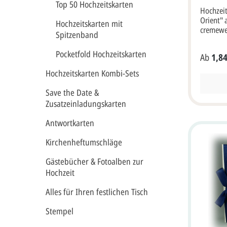
die Kart
Top 50 Hochzeitskarten
Hochzeit
wählen S
Orient"
gestalte
Hochzeitskarten mit
cremewe
bearbeit
Spitzenband
Farbdruc
gestalte
Karte mi
über die
Pocketfold Hochzeitskarten
Ab
1,84
Eingansg
lassen" 
Marokko
absenden
Hochzeitskarten Kombi-Sets
oriental
17 cm Brei
Wunsch k
vorne/innen 
Save the Date &
auch mit
17 cm Breite 
Zusatzeinladungskarten
Schriftz
Naturkarton
liefern.
Briefums
Antwortkarten
14,8x21,
auswählen Porto: ka
(aufgekl
Standard
Kirchenheftumschläge
Höhe).U
Infos Lieferumfang: Karte und
Druckfar
optional
Gästebücher & Fotoalben zur
dieser Ka
Hochzeit
Beispiel
mehrere
Alles für Ihren festlichen Tisch
Druck vo
zusamme
Stempel
ist inklu