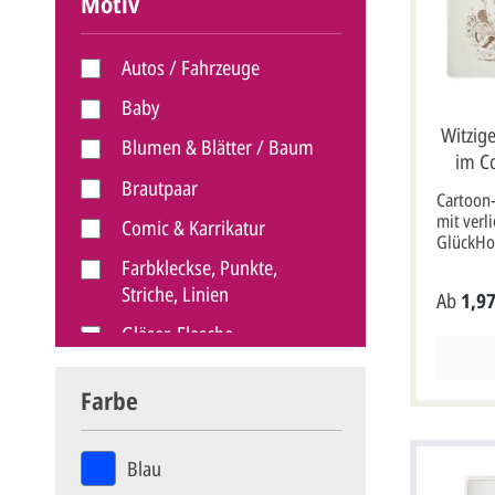
Motiv
Autos / Fahrzeuge
Baby
Witzig
Blumen & Blätter / Baum
im Co
Brautpaar
Cartoon-
mit verl
Comic & Karrikatur
GlückHo
Metallic-
Farbkleckse, Punkte,
Klappka
Striche, Linien
Ab
1,97
Ecken. A
sepiabr
Gläser, Flasche
Mann jew
Roller.D
Hände & Füße
Einladun
Farbe
gemeins
Herzen
Weg zur 
zusätzlic
Luftballon
Blau
und noch
Mit eigenem Foto
die Einl