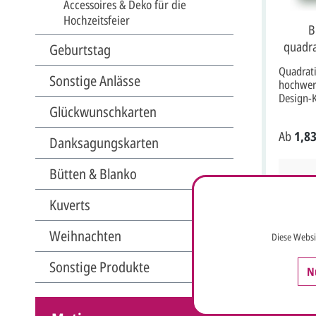
Accessoires & Deko für die
Hochzeitsfeier
B
quadra
Geburtstag
cr
Quadrati
Sonstige Anlässe
hochwer
Design-K
Glückwunschkarten
Büttenra
vollkom
Ab
1,83
ganz indi
Danksagungskarten
dunkelbl
mitgelie
Bütten & Blanko
im Form
aufgekla
Kuverts
wegen i
Postport
Druckfar
Weihnachten
Diese Websi
dieser Ka
besteht 
Sonstige Produkte
N
nach dem
zusammen
ist inkl.