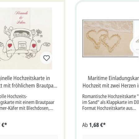
inelle Hochzeitskarte in
Maritime Einladungskar
t mit fröhlichem Brautpaar
Hochzeit mit zwei Herzen 
timer und Schriftzug "Just
DIN lang
lle Hochzeits-
Romantische Hochzeitskarte 
Married"
gskarte mit einem Brautpaar
im Sand" als Klappkarte im DI
mer-Käfer mit Blechdosen,
Format Hochzeitskarte aus
nd "Just Married"
hochwertigem, weißem Bilder
skarte aus hochwertigem,
Karton mit verkürzter Vorders
 €*
Ab
1,68 €*
farbenem Metallic-Karton mit
in den Sand gezeichnete Herz
e.Die perlmuttfarbene
werden sanft von einer Scha
ite zeigt ein glückliches
umspielt.Die Einladungskarte 