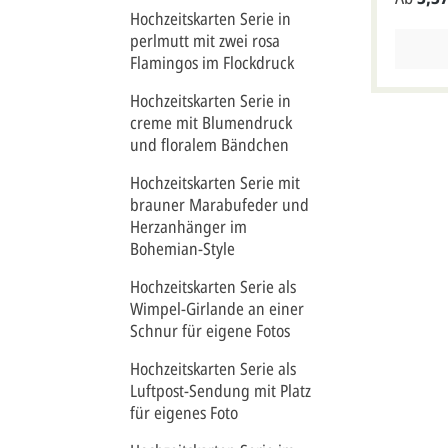
Texteind
Hochzeitskarten Serie in
Herz für
Vögel "T
perlmutt mit zwei rosa
perlmutt
Flamingos im Flockdruck
aufgebra
wird ein
Hochzeitskarten Serie in
den Text
creme mit Blumendruck
sind vor
und floralem Bändchen
Druckbo
Herzen u
Hochzeitskarten Serie mit
ein hoch
brauner Marabufeder und
mitgelie
Herzanhänger im
cremefa
geliefer
Bohemian-Style
Karte au
Briefkuv
Hochzeitskarten Serie als
Metallic
Wimpel-Girlande an einer
bitte be
Schnur für eigene Fotos
Klappkar
15,5x15,
Hochzeitskarten Serie als
(aufgekl
Luftpost-Sendung mit Platz
Höhe).Di
für eigenes Foto
Formate
erhöhtem