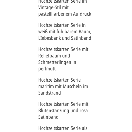
Hochzeitskarten Serie im
Unsere E
Vintage-Stil mit
den Text
pastelllfarbenem Aufdruck
braun w
Schrifta
Hochzeitskarten Serie in
Karte si
Footligh
weiß mit fühlbarem Baum,
zusätzli
LIebesbank und Satinband
und Save
erhältlic
Hochzeitskarten Serie mit
mehrere
Reliefbaum und
Druck vo
Schmetterlingen in
zusamme
perlmutt
Hochzeitskarten Serie
maritim mit Muscheln im
Sandstrand
Hochzeitskarten Serie mit
Blütenstanzung und rosa
Satinband
Hochzeitskarten Serie als