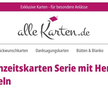
Exklusive Karten - für besondere Anlässe
ückwunschkarten
Danksagungskarten
Bütten & Blanko
zeitskarten Serie mit He
eln