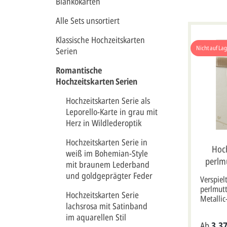
Blankokarten
Alle Sets unsortiert
Klassische Hochzeitskarten
Nicht auf La
Serien
Romantische
Hochzeitskarten Serien
Hochzeitskarten Serie als
Leporello-Karte in grau mit
Herz in Wildlederoptik
Hochzeitskarten Serie in
Hoch
weiß im Bohemian-Style
perlm
mit braunem Lederband
Vöge
und goldgeprägter Feder
Verspiel
perlmut
Hochzeitskarten Serie
Metallic
lachsrosa mit Satinband
und die 
im aquarellen Stil
vorgesta
Ab
3,37