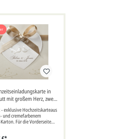
ger
zeitseinladungskarte in
utt mit großem Herz, zwei
ln und edlem Satinband
t - exklusive Hochzeitskarteaus
t- und cremefarbenem
-Karton. Für die Vorderseite
linke Innenseite wird ein
nztes Herz für Namen- und
 €*