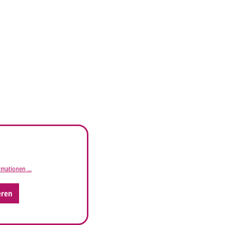
mationen ...
eren