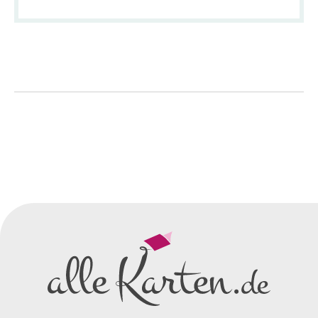
So einfach geht's
Sie senden uns Ihre
Anfrage
über dieses Formular mit Ihren
vorläufigen Wünschen für den
Druck.
Wir erstellen ein
Preisangebot
und im
Anschluss den ersten
Entwurf/Korrekturabzug
.
Diesen senden wir Ihnen als
PDF per E-Mail.