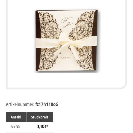
Artikelnummer:
fz17h118oG
Anzahl
Stückpreis
3,18 €*
Bis
30