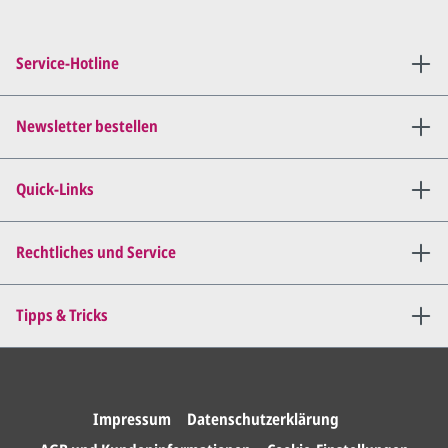
Sie setzen sich mit uns in
Verbindung (telefonisch oder
Service-Hotline
per E-Mail) und besprechen mit
uns, was Sie am
Entwurf
geändert
haben möchten.
Newsletter bestellen
Wir senden Ihnen den
angepassten Entwurf per E-
Quick-Links
Mail zu.
Dies wiederholen wir so lange,
bis
alles für Sie perfekt ist
.
Rechtliches und Service
Sie erteilen uns per E-Mail die
Tipps & Tricks
Druckfreigabe
.
Wir drucken und versenden
Ihre Karten.
Impressum
Datenschutzerklärung