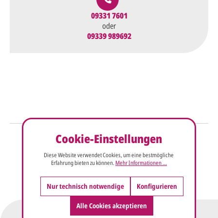
09331 7601
oder
09339 989692
Cookie-Einstellungen
So einfach geht's
Diese Website verwendet Cookies, um eine bestmögliche
Sie senden uns Ihre
Anfrage
Erfahrung bieten zu können.
Mehr Informationen ...
über dieses Formular mit Ihren
vorläufigen Wünschen für den
Nur technisch notwendige
Konfigurieren
Druck.
Alle Cookies akzeptieren
Wir erstellen ein