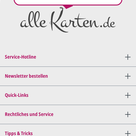
Preisangebot
und im
Anschluss den ersten
Entwurf/Korrekturabzug
.
Diesen senden wir Ihnen als
PDF per E-Mail.
Sie setzen sich mit uns in
Verbindung (telefonisch oder
Service-Hotline
per E-Mail) und besprechen mit
uns, was Sie am
Entwurf
geändert
haben möchten.
Newsletter bestellen
Wir senden Ihnen den
angepassten Entwurf per E-
Quick-Links
Mail zu.
Dies wiederholen wir so lange,
bis
alles für Sie perfekt ist
.
Rechtliches und Service
Sie erteilen uns per E-Mail die
Tipps & Tricks
Druckfreigabe
.