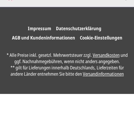
Wir drucken und versenden
Ihre Karten.
Impressum
Datenschutzerklärung
AGB und Kundeninformationen
Cookie-Einstellungen
Anrede*
* Alle Preise inkl. gesetzl. Mehrwertsteuer zzgl.
Versandkosten
und
ggf. Nachnahmegebühren, wenn nicht anders angegeben.
Vorname*
** gilt für Lieferungen innerhalb Deutschlands, Lieferzeiten für
andere Länder entnehmen Sie bitte den
Versandinformationen
Nachname*
Ihre E-Mail-Adresse*
Telefon
Ungefähre Kartenanzahl*