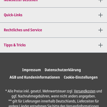
Wir senden Ihnen den
angepassten Entwurf per E-
Quick-Links
Mail zu.
Dies wiederholen wir so lange,
bis
alles für Sie perfekt ist
.
Rechtliches und Service
Sie erteilen uns per E-Mail die
Tipps & Tricks
Druckfreigabe
.
Wir drucken und versenden
Ihre Karten.
Impressum
Datenschutzerklärung
AGB und Kundeninformationen
Cookie-Einstellungen
Anrede*
* Alle Preise inkl. gesetzl. Mehrwertsteuer zzgl.
Versandkosten
und
ggf. Nachnahmegebühren, wenn nicht anders angegeben.
Vorname*
** gilt für Lieferungen innerhalb Deutschlands, Lieferzeiten für
andere Länder entnehmen Sie bitte den
Versandinformationen