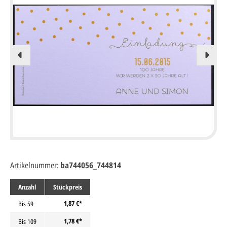
Artikelnummer:
ba744056_744814
Anzahl
Stückpreis
1,87 €*
Bis
59
1,78 €*
Bis
109