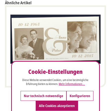
Ähnliche Artikel
Cookie-Einstellungen
Blankokarte cremeweiß metallic als Beispiel
Einladungskarte zur Goldenen Hochzeit
Diese Website verwendet Cookies, um eine bestmögliche
Erfahrung bieten zu können.
Mehr Informationen ...
Nur technisch notwendige
Konfigurieren
Alle Cookies akzeptieren