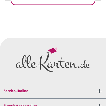
So einfach geht's
Sie senden uns Ihre
Anfrage
über dieses Formular mit Ihren
vorläufigen Wünschen für den
Druck.
Wir erstellen ein
Preisangebot
und im
Anschluss den ersten
Entwurf/Korrekturabzug
.
Diesen senden wir Ihnen als
PDF per E-Mail.
Sie setzen sich mit uns in
Verbindung (telefonisch oder
Service-Hotline
per E-Mail) und besprechen mit
uns, was Sie am
Entwurf
geändert
haben möchten.
Newsletter bestellen