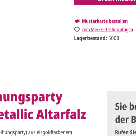
Musterkarte bestellen
Zum Merkzettel hinzufügen
Lagerbestand:
5000
hungsparty
Sie b
allic Altarfalz
der 
nweihungsparty) aus eisgoldfarbenem
Rufen Si