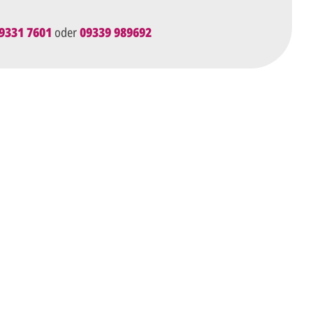
9331 7601
oder
09339 989692