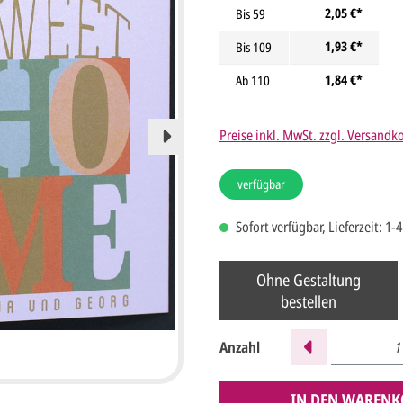
2,05 €*
Bis
59
1,93 €*
Bis
109
1,84 €*
Ab
110
Preise inkl. MwSt. zzgl. Versandk
verfügbar
Sofort verfügbar, Lieferzeit: 1-
Ohne Gestaltung
bestellen
Anzahl
IN DEN WARENK