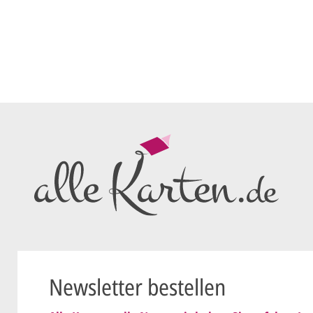
So einfach ge
Sie senden
me*
Ihren vorl
Wir erstell
ersten
Ent
als PDF per
Sie setzen 
E-Mail) un
geändert
Wir senden
nis genommen und erkenne
Dies wiede
Newsletter bestellen
ist
.
schicken